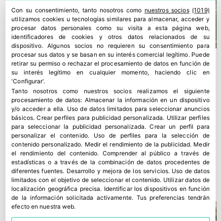
Con su consentimiento, tanto nosotros como
nuestros socios
(1019)
utilizamos cookies u tecnologías similares para almacenar, acceder y
procesar datos personales como su visita a esta página web,
identificadores de cookies y otros datos relacionados de su
dispositivo. Algunos socios no requieren su consentimiento para
procesar sus datos y se basan en su interés comercial legítimo. Puede
retirar su permiso o rechazar el procesamiento de datos en función de
su interés legítimo en cualquier momento, haciendo clic en
'Configurar'.
Tanto nosotros como nuestros socios realizamos el siguiente
procesamiento de datos:
Almacenar la información en un dispositivo
y/o acceder a ella
.
Uso de datos limitados para seleccionar anuncios
básicos
.
Crear perfiles para publicidad personalizada
.
Utilizar perfiles
para seleccionar la publicidad personalizada
.
Crear un perfil para
personalizar el contenido
.
Uso de perfiles para la selección de
contenido personalizado
.
Medir el rendimiento de la publicidad
.
Medir
el rendimiento del contenido
.
Comprender al público a través de
estadísticas o a través de la combinación de datos procedentes de
Mundial: la alineación de VOG para marcar gol
diferentes fuentes
.
Desarrollo y mejora de los servicios
.
Uso de datos
16 julio, 2026
limitados con el objetivo de seleccionar el contenido
.
Utilizar datos de
localización geográfica precisa
.
Identificar los dispositivos en función
de la información solicitada activamente
.
Tus preferencias tendrán
efecto en nuestra web.