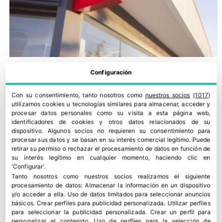
Configuración
Con su consentimiento, tanto nosotros como
nuestros socios
(1017)
utilizamos cookies u tecnologías similares para almacenar, acceder y
procesar datos personales como su visita a esta página web,
identificadores de cookies y otros datos relacionados de su
dispositivo. Algunos socios no requieren su consentimiento para
procesar sus datos y se basan en su interés comercial legítimo. Puede
retirar su permiso o rechazar el procesamiento de datos en función de
su interés legítimo en cualquier momento, haciendo clic en
'Configurar'.
Dia España acelera su crecimiento y gana cuota en el primer
Tanto nosotros como nuestros socios realizamos el siguiente
procesamiento de datos:
Almacenar la información en un dispositivo
semestre
y/o acceder a ella
.
Uso de datos limitados para seleccionar anuncios
30 julio, 2026
básicos
.
Crear perfiles para publicidad personalizada
.
Utilizar perfiles
para seleccionar la publicidad personalizada
.
Crear un perfil para
personalizar el contenido
.
Uso de perfiles para la selección de