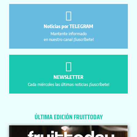
Noticias por TELEGRAM
Mantente informado
en nuestro canal ¡Suscríbete!
NEWSLETTER
Cada miércoles las últimas noticias ¡Suscríbete!
ÚLTIMA EDICIÓN FRUITTODAY