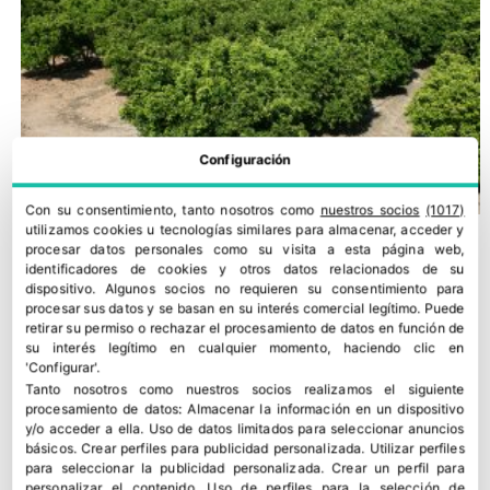
Configuración
Con su consentimiento, tanto nosotros como
nuestros socios
(1017)
utilizamos cookies u tecnologías similares para almacenar, acceder y
procesar datos personales como su visita a esta página web,
identificadores de cookies y otros datos relacionados de su
dispositivo. Algunos socios no requieren su consentimiento para
procesar sus datos y se basan en su interés comercial legítimo. Puede
retirar su permiso o rechazar el procesamiento de datos en función de
su interés legítimo en cualquier momento, haciendo clic en
'Configurar'.
Tanto nosotros como nuestros socios realizamos el siguiente
procesamiento de datos:
Almacenar la información en un dispositivo
y/o acceder a ella
.
Uso de datos limitados para seleccionar anuncios
básicos
.
Crear perfiles para publicidad personalizada
.
Utilizar perfiles
para seleccionar la publicidad personalizada
.
Crear un perfil para
La ola de calor preocupa al sector agrario por la caída de
personalizar el contenido
.
Uso de perfiles para la selección de