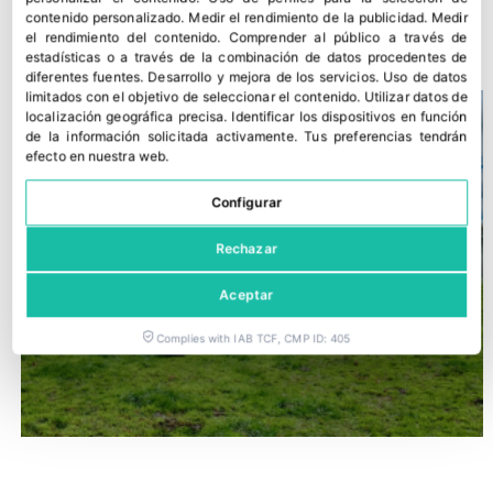
frutos, las plagas y los sobrecostes
contenido personalizado
.
Medir el rendimiento de la publicidad
.
Medir
el rendimiento del contenido
.
Comprender al público a través de
7 julio, 2026
estadísticas o a través de la combinación de datos procedentes de
diferentes fuentes
.
Desarrollo y mejora de los servicios
.
Uso de datos
limitados con el objetivo de seleccionar el contenido
.
Utilizar datos de
localización geográfica precisa
.
Identificar los dispositivos en función
de la información solicitada activamente
.
Tus preferencias tendrán
efecto en nuestra web.
Configurar
Rechazar
Aceptar
Complies with IAB TCF, CMP ID: 405