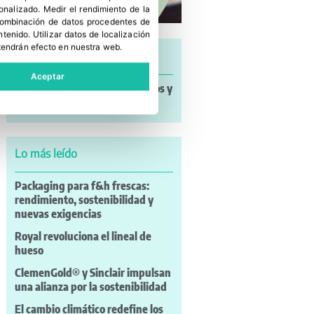
sonalizado
.
Medir el rendimiento de la
 combinación de datos procedentes de
ntenido
.
Utilizar datos de localización
tendrán efecto en nuestra web.
Últimas noticias
Aceptar
Noticias a mi Manera: incendios y
nuevos retos para el campo
Lo más leído
Packaging para f&h frescas:
rendimiento, sostenibilidad y
nuevas exigencias
Royal revoluciona el lineal de
hueso
ClemenGold® y Sinclair impulsan
una alianza por la sostenibilidad
El cambio climático redefine los