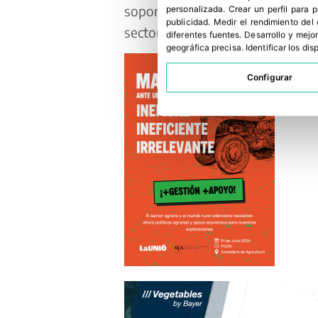
soporte económico que le haga sal
personalizada
.
Crear un perfil para 
publicidad
.
Medir el rendimiento del
sectores ganaderos”.
diferentes fuentes
.
Desarrollo y mejor
geográfica precisa
.
Identificar los di
Configurar