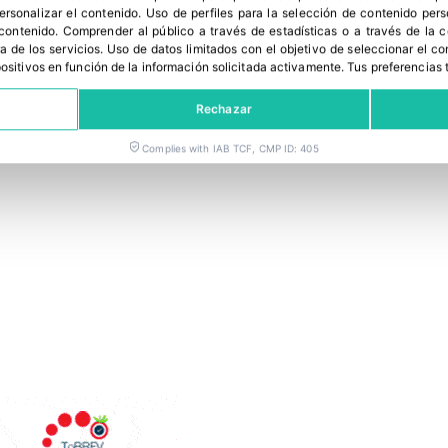
ir de la crisis a la mayor parte de cultivos y
personalizar el contenido
.
Uso de perfiles para la selección de contenido per
 contenido
.
Comprender al público a través de estadísticas o a través de la
a de los servicios
.
Uso de datos limitados con el objetivo de seleccionar el co
spositivos en función de la información solicitada activamente
.
Tus preferencias 
Rechazar
Complies with IAB TCF, CMP ID: 405