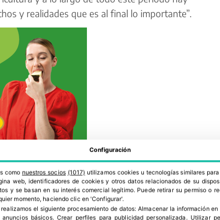
os y realidades que es al final lo importante”.
Configuración
 la Conselleria de Agricultura es en estos
ros como
nuestros socios
(1017)
utilizamos cookies u tecnologías similares par
 ineficiente e irrelevante en el conjunto de la
ina web, identificadores de cookies y otros datos relacionados de su dispos
os y se basan en su interés comercial legítimo. Puede retirar su permiso o 
ayor apoyo y una mejor gestión porque el sector
quier momento, haciendo clic en 'Configurar'.
 realizamos el siguiente procesamiento de datos:
Almacenar la información en 
omunitat Valenciana requieren unas políticas y un
r anuncios básicos
.
Crear perfiles para publicidad personalizada
.
Utilizar p