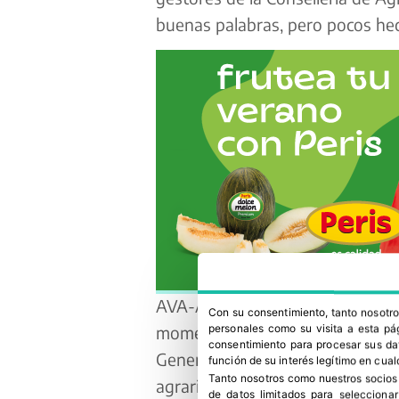
buenas palabras, pero pocos hech
AVA-ASAJA y LA UNIÓ señalan que
Con su consentimiento, tanto nosot
momentos un organismo “ineficaz,
personales como su visita a esta pág
consentimiento para procesar sus dat
Generalitat” y abogan por un “m
función de su interés legítimo en cual
Tanto nosotros como nuestros socios
agrario y el mundo rural de la C
de datos limitados para selecciona