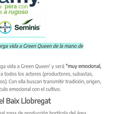
rga vida a Green Queen de la mano de
arga vida a Green Queen’ y será
“muy emocional,
 a todos los actores (productores, subastas,
os). Con ella buscan transmitir tradición, origen,
culo emocional con el cultivo.
 el Baix Llobregat
cipal zona de producción hortícola del área