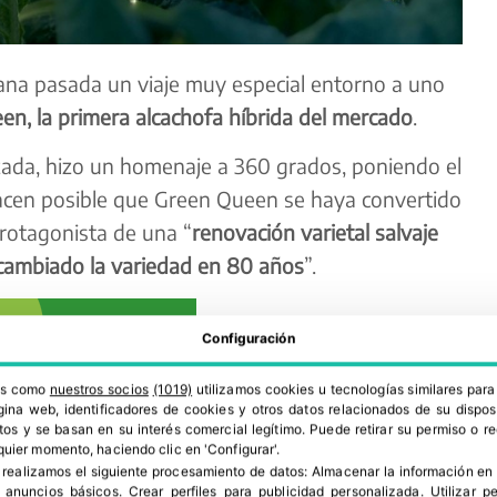
ana pasada un viaje muy especial entorno a uno
n, la primera alcachofa híbrida del mercado
.
izada, hizo un homenaje a 360 grados, poniendo el
hacen posible que Green Queen se haya convertido
rotagonista de una “
renovación varietal salvaje
ambiado la variedad en 80 años
”.
Configuración
ros como
nuestros socios
(1019)
utilizamos cookies u tecnologías similares par
ina web, identificadores de cookies y otros datos relacionados de su dispos
os y se basan en su interés comercial legítimo. Puede retirar su permiso o 
quier momento, haciendo clic en 'Configurar'.
 realizamos el siguiente procesamiento de datos:
Almacenar la información en 
r anuncios básicos
.
Crear perfiles para publicidad personalizada
.
Utilizar p