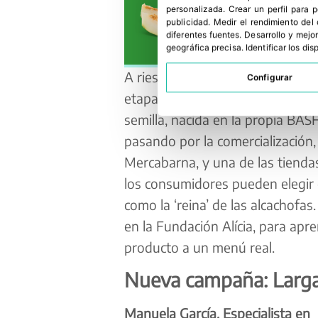
personalizada
.
Crear un perfil para 
publicidad
.
Medir el rendimiento del
diferentes fuentes
.
Desarrollo y mejor
geográfica precisa
.
Identificar los di
A riesgo de sonar repetitivo, los
Configurar
etapas que van ‘del campo a la m
semilla, nacida en la propia BASF
pasando por la comercialización,
Mercabarna, y una de las tienda
los consumidores pueden elegir
como la ‘reina’ de las alcachofas.
en la Fundación Alícia, para ap
producto a un menú real.
Nueva campaña: Larga
Manuela García, Especialista en