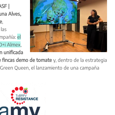
ASF |
una Alves,
e
,
las
ompañía:
el
+D+i Almex
,
 unificada
e fincas demo de tomate
y, dentro de la estrategia
a Green Queen, el lanzamiento de una campaña