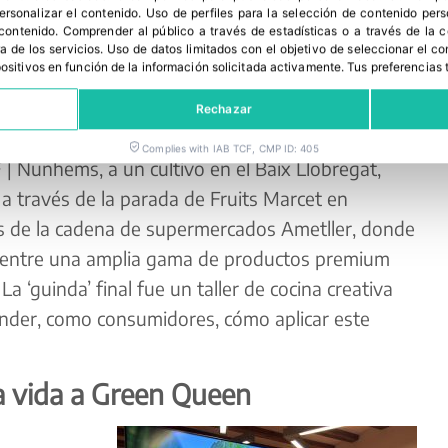
personalizar el contenido
.
Uso de perfiles para la selección de contenido per
 contenido
.
Comprender al público a través de estadísticas o a través de la
a de los servicios
.
Uso de datos limitados con el objetivo de seleccionar el co
spositivos en función de la información solicitada activamente
.
Tus preferencias 
 asistentes pudieron transitar por todas las
Rechazar
esa’ de la mano de especialistas: del origen de la
Complies with IAB TCF, CMP ID: 405
 | Nunhems, a un cultivo en el Baix Llobregat,
 a través de la parada de Fruits Marcet en
s de la cadena de supermercados Ametller, donde
 entre una amplia gama de productos premium
 La ‘guinda’ final fue un taller de cocina creativa
render, como consumidores, cómo aplicar este
 vida a Green Queen