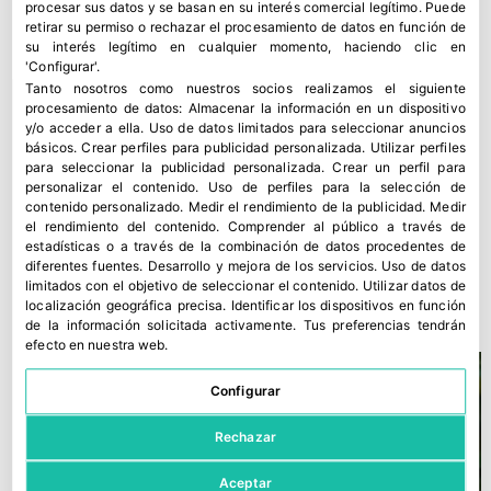
procesar sus datos y se basan en su interés comercial legítimo. Puede
retirar su permiso o rechazar el procesamiento de datos en función de
su interés legítimo en cualquier momento, haciendo clic en
'Configurar'.
Tanto nosotros como nuestros socios realizamos el siguiente
procesamiento de datos:
Almacenar la información en un dispositivo
y/o acceder a ella
.
Uso de datos limitados para seleccionar anuncios
básicos
.
Crear perfiles para publicidad personalizada
.
Utilizar perfiles
para seleccionar la publicidad personalizada
.
Crear un perfil para
personalizar el contenido
.
Uso de perfiles para la selección de
contenido personalizado
.
Medir el rendimiento de la publicidad
.
Medir
el rendimiento del contenido
.
Comprender al público a través de
estadísticas o a través de la combinación de datos procedentes de
MAPA y FEPEX refuerzan la promoción internacional del
diferentes fuentes
.
Desarrollo y mejora de los servicios
.
Uso de datos
sector
limitados con el objetivo de seleccionar el contenido
.
Utilizar datos de
13 julio, 2026
localización geográfica precisa
.
Identificar los dispositivos en función
de la información solicitada activamente
.
Tus preferencias tendrán
efecto en nuestra web.
Configurar
Rechazar
Aceptar