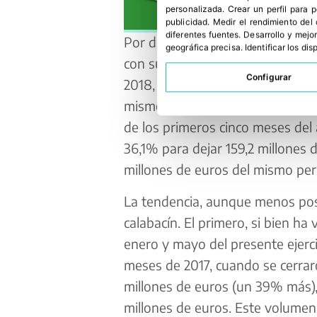
personalizada
.
Crear un perfil para 
publicidad
.
Medir el rendimiento del
diferentes fuentes
.
Desarrollo y mejor
Por delante de la sandía en el ra
geográfica precisa
.
Identificar los di
con su comercialización fuera de
Configurar
2018, por un montante de 163,5 
mismo intervalo de 2017. Este cult
de los primeros cinco meses del
36,1% para dejar 159,2 millones d
millones de euros del mismo peri
La tendencia, aunque menos posit
calabacín. El primero, si bien ha
enero y mayo del presente ejerci
meses de 2017, cuando se cerraro
millones de euros (un 39% más), 
millones de euros. Este volumen 