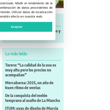
sonalizado
.
Medir el rendimiento de la
 combinación de datos procedentes de
ntenido
.
Utilizar datos de localización
tendrán efecto en nuestra web.
Últimas noticias
Aceptar
Noticias a mi Manera: incendios y
nuevos retos para el campo
Lo más leído
Torero: “La calidad de la uva es
muy alta pero los precios no
acompañan”
Mercabarna: 2025, un año de
buen ritmo de ventas
De la conquista del melón
temprano al asalto de La Mancha
ITUM: uvas de diseño de Murcia