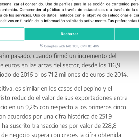
personalizar el contenido
.
Uso de perfiles para la selección de contenido per
 contenido
.
Comprender al público a través de estadísticas o a través de la
a de los servicios
.
Uso de datos limitados con el objetivo de seleccionar el co
nking se mantiene, en el sexto lugar, el aguacate,
spositivos en función de la información solicitada activamente
.
Tus preferencias 
 las fronteras nacionales, entre enero y mayo de
Rechazar
millones de euros, un 2,7% más que en ese
ivo afianza así el alto nivel de ventas al exterior
Complies with IAB TCF, CMP ID: 405
 año pasado, cuando firmó un incremento del
e euros en las arcas del sector, desde los 116,9
odo de 2016 o los 71,2 millones de euros de 2014.
iva, es similar en los casos del pepino y el
 visto reducido el valor de sus
exportaciones
entre
cio en un 9,2% con respecto a los primeros cinco
n acuerdos por una cifra histórica de 251,9
ha suscrito transacciones por valor de 228,8
de negocio supera con creces la cifra obtenida