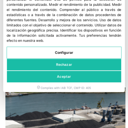
contenido personalizado
.
Medir el rendimiento de la publicidad
.
Medir
el rendimiento del contenido
.
Comprender al público a través de
estadísticas o a través de la combinación de datos procedentes de
diferentes fuentes
.
Desarrollo y mejora de los servicios
.
Uso de datos
limitados con el objetivo de seleccionar el contenido
.
Utilizar datos de
localización geográfica precisa
.
Identificar los dispositivos en función
de la información solicitada activamente
.
Tus preferencias tendrán
efecto en nuestra web.
Configurar
Dia España acelera su crecimiento y gana cuota en el primer
Rechazar
semestre
30 julio, 2026
Aceptar
Complies with IAB TCF, CMP ID: 405