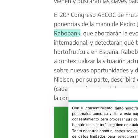
vienen y buscarán las claves para
El 20º Congreso AECOC de Fruta
ponencias de la mano de Pedro 
Rabobank
, que abordarán la evo
internacional, y detectarán qué 
hortofrutícula en España. Rabo
a contextualizar la situación act
sobre nuevas oportunidades y des
Nielsen, por su parte, describir
(cada vez más exigente) , y cuál
la conveniencia o la sostenibilida
Con su consentimiento, tanto nosot
personales como su visita a esta pág
consentimiento para procesar sus dat
función de su interés legítimo en cual
Tanto nosotros como nuestros socios
de datos limitados para selecciona