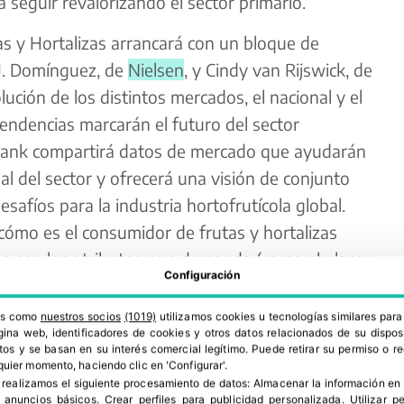
 seguir revalorizando el sector primario.
s y Hortalizas arrancará con un bloque de
J. Domínguez, de
Nielsen
, y Cindy van Rijswick, de
lución de los distintos mercados, el nacional y el
tendencias marcarán el futuro del sector
bank compartirá datos de mercado que ayudarán
ual del sector y ofrecerá una visión de conjunto
afíos para la industria hortofrutícola global.
á cómo es el consumidor de frutas y hortalizas
es son los atributos que demanda (como el placer,
Configuración
d).
ros como
nuestros socios
(1019)
utilizamos cookies u tecnologías similares par
ina web, identificadores de cookies y otros datos relacionados de su dispos
os y se basan en su interés comercial legítimo. Puede retirar su permiso o 
quier momento, haciendo clic en 'Configurar'.
 realizamos el siguiente procesamiento de datos:
Almacenar la información en 
r anuncios básicos
.
Crear perfiles para publicidad personalizada
.
Utilizar p