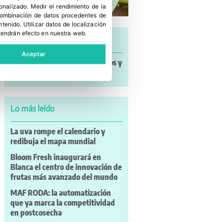
sonalizado
.
Medir el rendimiento de la
 combinación de datos procedentes de
ntenido
.
Utilizar datos de localización
tendrán efecto en nuestra web.
Últimas noticias
Aceptar
Noticias a mi Manera: incendios y
nuevos retos para el campo
Lo más leído
La uva rompe el calendario y
redibuja el mapa mundial
Bloom Fresh inaugurará en
Blanca el centro de innovación de
frutas más avanzado del mundo
MAF RODA: la automatización
que ya marca la competitividad
en postcosecha