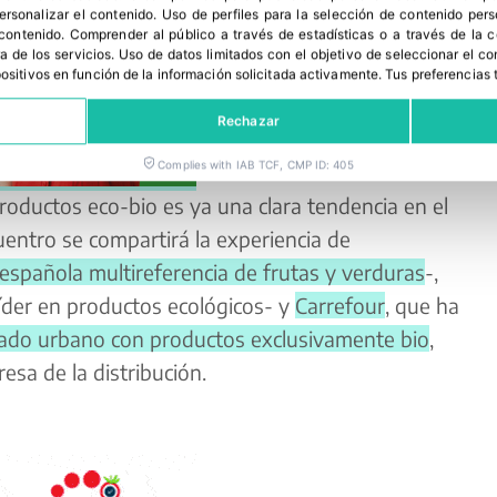
personalizar el contenido
.
Uso de perfiles para la selección de contenido per
 contenido
.
Comprender al público a través de estadísticas o a través de la
a de los servicios
.
Uso de datos limitados con el objetivo de seleccionar el co
spositivos en función de la información solicitada activamente
.
Tus preferencias 
Rechazar
Complies with IAB TCF, CMP ID: 405
productos eco-bio es ya una clara tendencia en el
entro se compartirá la experiencia de
española multireferencia de frutas y verduras
-,
líder en productos ecológicos- y
Carrefour
, que ha
ado urbano con productos exclusivamente bio
,
sa de la distribución.