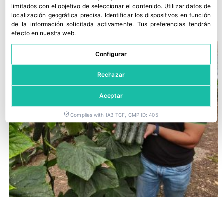
HM.Clause se prepara para la próxima campaña
limitados con el objetivo de seleccionar el contenido
.
Utilizar datos de
localización geográfica precisa
.
Identificar los dispositivos en función
27 julio, 2026
de la información solicitada activamente
.
Tus preferencias tendrán
efecto en nuestra web.
Configurar
Rechazar
Aceptar
Complies with IAB TCF, CMP ID: 405