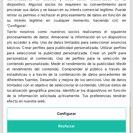
Sin ellos, ni nosotros podríamos madurar
dispositivo. Algunos socios no requieren su consentimiento para
plátanos ni el consumidor final podría disfrutar
procesar sus datos y se basan en su interés comercial legítimo. Puede
retirar su permiso o rechazar el procesamiento de datos en función de
del sabor del plátano”.
su interés legítimo en cualquier momento, haciendo clic en
'Configurar'.
Tanto nosotros como nuestros socios realizamos el siguiente
EDICIÓN 101
,
EVENTOS
,
PLÁTANOS
,
PLÁTANOS RUIZ
procesamiento de datos:
Almacenar la información en un dispositivo
y/o acceder a ella
.
Uso de datos limitados para seleccionar anuncios
básicos
.
Crear perfiles para publicidad personalizada
.
Utilizar perfiles
para seleccionar la publicidad personalizada
.
Crear un perfil para
personalizar el contenido
.
Uso de perfiles para la selección de
contenido personalizado
.
Medir el rendimiento de la publicidad
.
Medir
el rendimiento del contenido
.
Comprender al público a través de
TE PODRÍA INTERESAR
estadísticas o a través de la combinación de datos procedentes de
diferentes fuentes
.
Desarrollo y mejora de los servicios
.
Uso de datos
limitados con el objetivo de seleccionar el contenido
.
Utilizar datos de
localización geográfica precisa
.
Identificar los dispositivos en función
de la información solicitada activamente
.
Tus preferencias tendrán
efecto en nuestra web.
Configurar
Rechazar