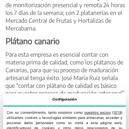
de monitorización presencial y remota 24 horas
los 7 días de la semana; con 2 platanerías en el
Mercado Central de Frutas y Hortalizas de
Mercabarna.
Plátano canario
Para esta empresa es esencial contar con
materia prima de calidad, como los plátanos de
Canarias, para que su proceso de maduración
artesanal tenga éxito. José María Ruiz señala
que “contar con plátano de calidad es básico
para nuestro proceso de maduración artesanal”
Configuración
y ensalza que “es fundamental e insustituible la
labor a pie en las plantaciones de cada uno de
Con su consentimiento, tanto nosotros como
nuestros socios
(1019)
los 8.000 productores de plátano de Canarias
utilizamos cookies u tecnologías similares para almacenar, acceder y
que realizan el cultivo tradicional del plátano.
procesar datos personales como su visita a esta página web,
identificadores de cookies y otros datos relacionados de su