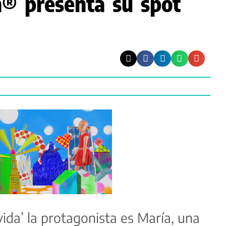
n® presenta su spot
vida
’ la protagonista es María, una