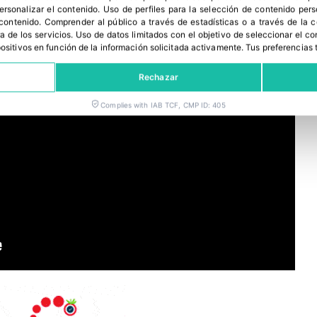
personalizar el contenido
.
Uso de perfiles para la selección de contenido per
 contenido
.
Comprender al público a través de estadísticas o a través de la
a de los servicios
.
Uso de datos limitados con el objetivo de seleccionar el co
spositivos en función de la información solicitada activamente
.
Tus preferencias 
Rechazar
Complies with IAB TCF, CMP ID: 405