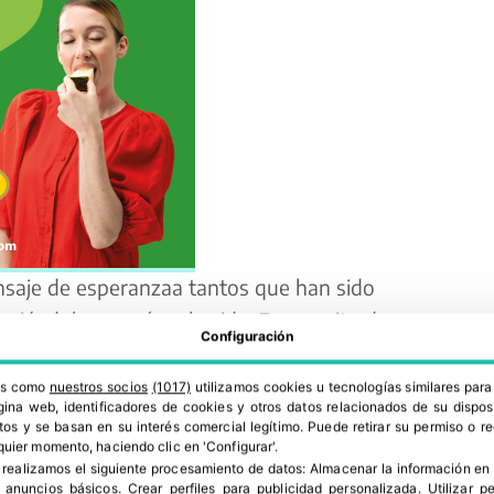
saje
de esperanza
a tantos que han sido
niéndole corazón a la vida. Es un grito
de
Configuración
nvierte en mágico. El color y las ganas de vivir
 nueva imagen audiovisual de sandía Fashion.
ros como
nuestros socios
(1017)
utilizamos cookies u tecnologías similares par
ina web, identificadores de cookies y otros datos relacionados de su dispos
os y se basan en su interés comercial legítimo. Puede retirar su permiso o 
quier momento, haciendo clic en 'Configurar'.
 realizamos el siguiente procesamiento de datos:
Almacenar la información en 
r anuncios básicos
.
Crear perfiles para publicidad personalizada
.
Utilizar p