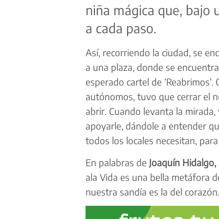
niña mágica que, bajo
a cada paso.
Así, recorriendo la ciudad, se e
a una plaza, donde
se encuentr
esperado cartel de ‘
Reabrimos
‘.
autónomos, tuvo que cerrar el 
abrir. Cuando levanta la mirada,
apoyarle, dándole a entender qu
todos los locales
necesitan, par
En palabras de
Joaqu
ín Hidalgo,
a
la Vida es una
bella metáfora 
nuestra sandía es la del
corazón