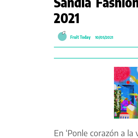
Sandía Fashio
2021
Fruit Today
10/05/2021
En ‘
Ponle corazón a la 