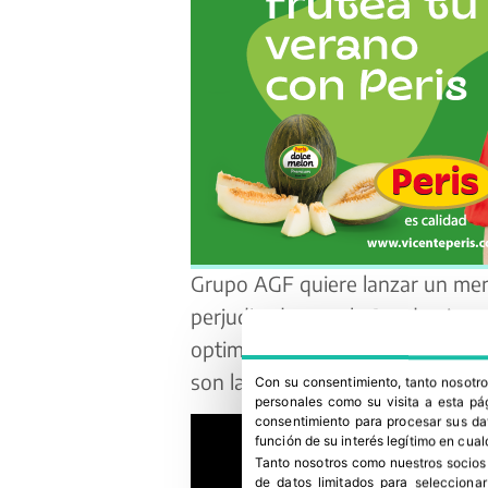
Grupo AGF quiere
lanzar un
men
perjudicad
os
por la Pandemia, po
optimismo
, donde el
mundo se co
son las señas de identidad
de la
Con su consentimiento, tanto nosot
personales como su visita a esta pág
consentimiento para procesar sus dat
función de su interés legítimo en cual
Tanto nosotros como nuestros socios
de datos limitados para selecciona