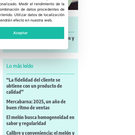
sonalizado
.
Medir el rendimiento de la
 combinación de datos procedentes de
ntenido
.
Utilizar datos de localización
tendrán efecto en nuestra web.
Últimas noticias
Aceptar
Noticias a mi Manera: incendios y
nuevos retos para el campo
Lo más leído
“La fidelidad del cliente se
obtiene con un producto de
calidad”
Mercabarna: 2025, un año de
buen ritmo de ventas
El melón busca homogeneidad en
sabor y regularidad
Calibre y conveniencia: el melón y