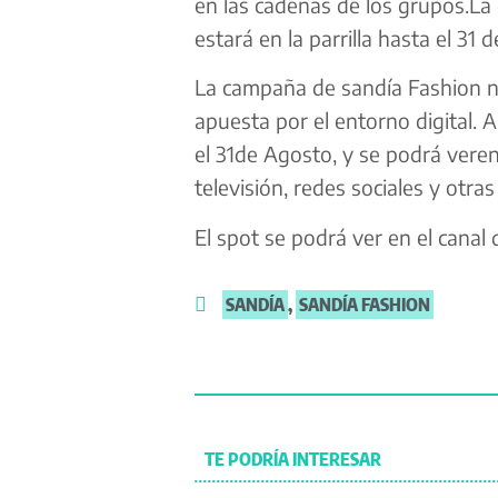
en las cadenas de los grupos.
La 
estará en la parrilla hasta el 31 de
La campaña de sandía Fashion 
apuesta
por el entorno digital
.
A
el 3
1
de
Agosto, y se podrá ver
en
televisión, redes
sociales y otra
El spot
se podrá ver en el canal
SANDÍA
,
SANDÍA FASHION
TE PODRÍA INTERESAR