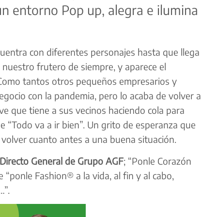
 un
entorno Pop up, alegra e ilumina
ncuentra
con diferentes
personajes hasta que llega
a
nuestro
frutero de siempre, y aparece el
 Como tantos otros
pequeños empresarios y
negocio con la pandemia, pero
lo acaba de volver a
 ve que tiene a sus vecinos
haciendo cola para
e “
Todo va a ir bien
”. Un grito de
esperanza que
a volver cuanto
antes a una buena situación.
Directo General de Grupo AGF
;
“Ponle Corazón
de “ponle
Fashion® a la vida, al fin y al
cabo,
…”.