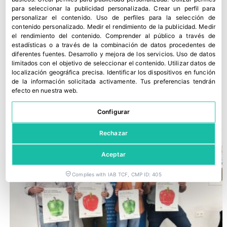
para seleccionar la publicidad personalizada
.
Crear un perfil para
personalizar el contenido
.
Uso de perfiles para la selección de
contenido personalizado
.
Medir el rendimiento de la publicidad
.
Medir
el rendimiento del contenido
.
Comprender al público a través de
estadísticas o a través de la combinación de datos procedentes de
diferentes fuentes
.
Desarrollo y mejora de los servicios
.
Uso de datos
limitados con el objetivo de seleccionar el contenido
.
Utilizar datos de
localización geográfica precisa
.
Identificar los dispositivos en función
‘Agrobío Avanza’ con tres nuevas soluciones para plagas
de la información solicitada activamente
.
Tus preferencias tendrán
efecto en nuestra web.
emergentes
26 junio, 2026
Configurar
Rechazar
Aceptar
Complies with IAB TCF, CMP ID: 405