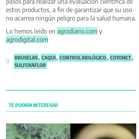
pasos para realizar una evaluación científica de
estos productos, a fin de garantizar que su uso
no acarrea ningún peligro para la salud humana.
Lo hemos leído en
agrodiario.com
y
agrodigital.com
BRUSELAS
,
CAQUI
,
CONTROL BIOLÓGICO
,
COTONET
,
SULFOXAFLOR
TE PODRÍA INTERESAR