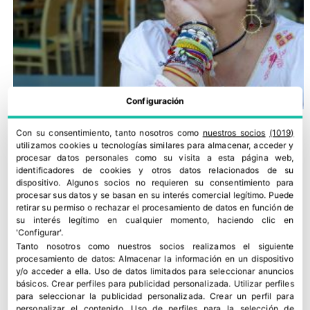
Configuración
Con su consentimiento, tanto nosotros como
nuestros socios
(1019)
utilizamos cookies u tecnologías similares para almacenar, acceder y
procesar datos personales como su visita a esta página web,
identificadores de cookies y otros datos relacionados de su
dispositivo. Algunos socios no requieren su consentimiento para
procesar sus datos y se basan en su interés comercial legítimo. Puede
retirar su permiso o rechazar el procesamiento de datos en función de
su interés legítimo en cualquier momento, haciendo clic en
'Configurar'.
Tanto nosotros como nuestros socios realizamos el siguiente
procesamiento de datos:
Almacenar la información en un dispositivo
y/o acceder a ella
.
Uso de datos limitados para seleccionar anuncios
Fina Mena: viajera empedernida
básicos
.
Crear perfiles para publicidad personalizada
.
Utilizar perfiles
2 junio, 2026
para seleccionar la publicidad personalizada
.
Crear un perfil para
personalizar el contenido
.
Uso de perfiles para la selección de