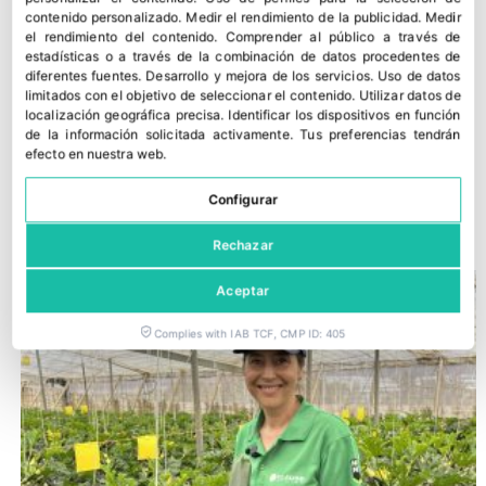
contenido personalizado
.
Medir el rendimiento de la publicidad
.
Medir
el rendimiento del contenido
.
Comprender al público a través de
estadísticas o a través de la combinación de datos procedentes de
diferentes fuentes
.
Desarrollo y mejora de los servicios
.
Uso de datos
limitados con el objetivo de seleccionar el contenido
.
Utilizar datos de
localización geográfica precisa
.
Identificar los dispositivos en función
de la información solicitada activamente
.
Tus preferencias tendrán
efecto en nuestra web.
Fitó consolida su portfolio de pepino adaptado al campo
almeriense
Configurar
27 julio, 2026
Rechazar
Aceptar
Complies with IAB TCF, CMP ID: 405