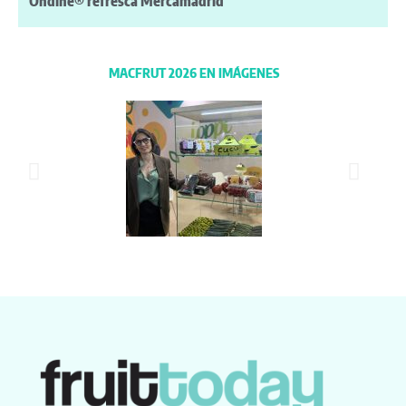
Ondine® refresca Mercamadrid
MACFRUT 2026 EN IMÁGENES