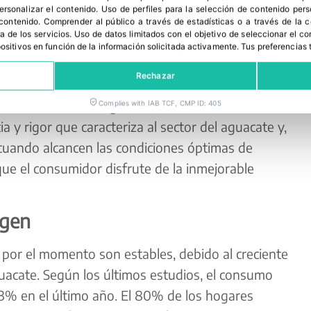
án ultimando la recogida de aguacates Hass, la
personalizar el contenido
.
Uso de perfiles para la selección de contenido per
de España y el mundo. Sin embargo, debido a las
 contenido
.
Comprender al público a través de estadísticas o a través de la
a de los servicios
.
Uso de datos limitados con el objetivo de seleccionar el co
la maduración de la fruta va adelantada y el
spositivos en función de la información solicitada activamente
.
Tus preferencias 
cción y comercialización de la variedad Lamb
Rechazar
ando la fecha habitual suele ser a partir de
stan a todos los agentes de la cadena a “actuar
Complies with IAB TCF, CMP ID: 405
ia y rigor que caracteriza al sector del aguacate y,
s cuando alcancen las condiciones óptimas de
que el consumidor disfrute de la inmejorable
igen
 por el momento son estables, debido al creciente
acate. Según los últimos estudios, el consumo
% en el último año. El 80% de los hogares