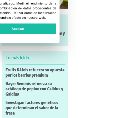
sonalizado
.
Medir el rendimiento de la
 combinación de datos procedentes de
ntenido
.
Utilizar datos de localización
tendrán efecto en nuestra web.
Últimas noticias
Aceptar
Noticias a mi Manera: incendios y
nuevos retos para el campo
Lo más leído
Fruits Ràfols refuerza su apuesta
por los berries premium
Bayer Seminis refuerza su
catálogo de pepino con Calidus y
Galdius
Investigan factores genéticos
que determinan el sabor de la
fresa