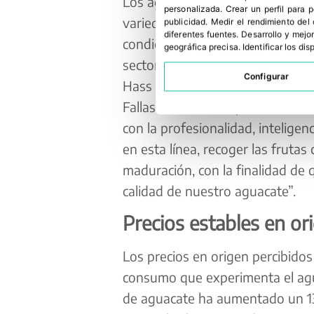
Los agricultores valencianos est
personalizada
.
Crear un perfil para 
variedad más común en el resto 
publicidad
.
Medir el rendimiento del
diferentes fuentes
.
Desarrollo y mejor
condiciones climáticas, este año 
geográfica precisa
.
Identificar los di
sector estima comenzar la recole
Configurar
Hass ya a principios de marzo, cu
Fallas. AVA-ASAJA y ASOPROA in
con la profesionalidad, inteligenc
en esta línea, recoger las fruta
maduración, con la finalidad de 
calidad de nuestro aguacate”.
Precios estables en or
Los precios en origen percibidos
consumo que experimenta el agu
de aguacate ha aumentado un 13