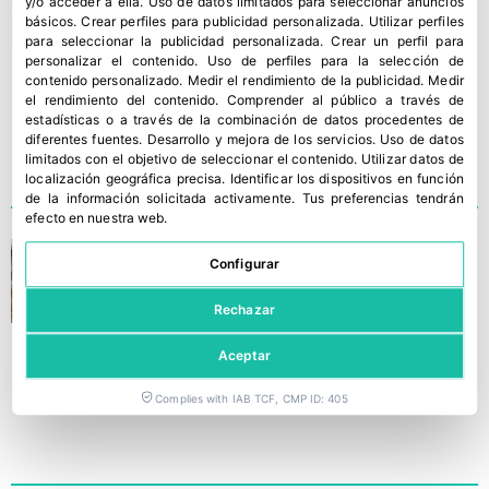
y/o acceder a ella
.
Uso de datos limitados para seleccionar anuncios
básicos
.
Crear perfiles para publicidad personalizada
.
Utilizar perfiles
para seleccionar la publicidad personalizada
.
Crear un perfil para
personalizar el contenido
.
Uso de perfiles para la selección de
contenido personalizado
.
Medir el rendimiento de la publicidad
.
Medir
el rendimiento del contenido
.
Comprender al público a través de
estadísticas o a través de la combinación de datos procedentes de
diferentes fuentes
.
Desarrollo y mejora de los servicios
.
Uso de datos
limitados con el objetivo de seleccionar el contenido
.
Utilizar datos de
localización geográfica precisa
.
Identificar los dispositivos en función
de la información solicitada activamente
.
Tus preferencias tendrán
efecto en nuestra web.
La agricultura española
Configurar
‘cocina’ en Madrid Fusión
Rechazar
Aceptar
Complies with IAB TCF, CMP ID: 405