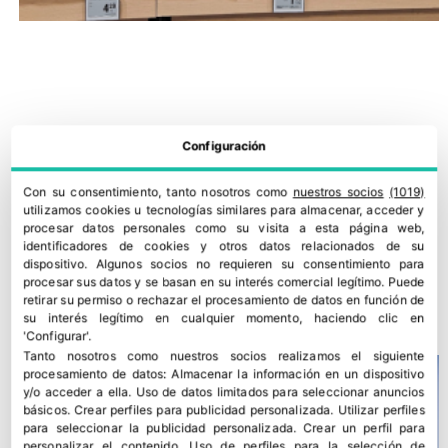
Configuración
Con su consentimiento, tanto nosotros como
nuestros socios
(1019)
utilizamos cookies u tecnologías similares para almacenar, acceder y
procesar datos personales como su visita a esta página web,
identificadores de cookies y otros datos relacionados de su
IGP Cítricos Valencianos amplía un 33% el número de
dispositivo. Algunos socios no requieren su consentimiento para
procesar sus datos y se basan en su interés comercial legítimo. Puede
auditorías
retirar su permiso o rechazar el procesamiento de datos en función de
30 julio, 2026
su interés legítimo en cualquier momento, haciendo clic en
'Configurar'.
Tanto nosotros como nuestros socios realizamos el siguiente
procesamiento de datos:
Almacenar la información en un dispositivo
y/o acceder a ella
.
Uso de datos limitados para seleccionar anuncios
básicos
.
Crear perfiles para publicidad personalizada
.
Utilizar perfiles
para seleccionar la publicidad personalizada
.
Crear un perfil para
personalizar el contenido
.
Uso de perfiles para la selección de