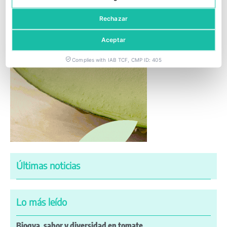
Rechazar
Aceptar
Complies with IAB TCF, CMP ID: 405
Últimas noticias
Lo más leído
Biogya, sabor y diversidad en tomate