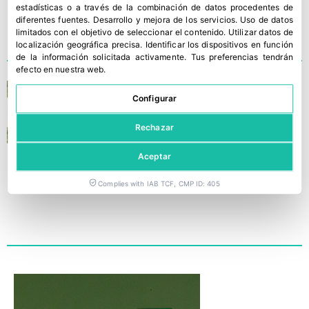
estadísticas o a través de la combinación de datos procedentes de
diferentes fuentes
.
Desarrollo y mejora de los servicios
.
Uso de datos
limitados con el objetivo de seleccionar el contenido
.
Utilizar datos de
localización geográfica precisa
.
Identificar los dispositivos en función
de la información solicitada activamente
.
Tus preferencias tendrán
efecto en nuestra web.
La exportación de lechuga
Configurar
española suma casi
800.000t
Rechazar
Aceptar
Complies with IAB TCF, CMP ID: 405