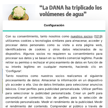
“La DANA ha triplicado los
volúmenes de agua”
Configuración
Con su consentimiento, tanto nosotros como
nuestros socios
(1019)
utilizamos cookies u tecnologías similares para almacenar, acceder y
procesar datos personales como su visita a esta página web,
identificadores de cookies y otros datos relacionados de su
dispositivo. Algunos socios no requieren su consentimiento para
procesar sus datos y se basan en su interés comercial legítimo. Puede
retirar su permiso o rechazar el procesamiento de datos en función de
su interés legítimo en cualquier momento, haciendo clic en
“La incertidumbre del agua
'Configurar'.
Tanto nosotros como nuestros socios realizamos el siguiente
es el signo del Campo de
procesamiento de datos:
Almacenar la información en un dispositivo
Cartagena”
y/o acceder a ella
.
Uso de datos limitados para seleccionar anuncios
básicos
.
Crear perfiles para publicidad personalizada
.
Utilizar perfiles
para seleccionar la publicidad personalizada
.
Crear un perfil para
personalizar el contenido
.
Uso de perfiles para la selección de
contenido personalizado
.
Medir el rendimiento de la publicidad
.
Medir
el rendimiento del contenido
.
Comprender al público a través de