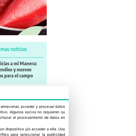
imas noticias
icias a mi Manera:
endios y nuevos
os para el campo
más leído
a almacenar, acceder y procesar datos
po LC: “El modelo de
itivo. Algunos socios no requieren su
ocio está
rechazar el procesamiento de datos en
mbiando”
un dispositivo y/o acceder a ella
.
Uso
aflor responde a las
erfiles para seleccionar la publicidad