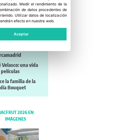
vas tendencias de
sonalizado
.
Medir el rendimiento de la
nsumo
 combinación de datos procedentes de
ntenido
.
Utilizar datos de localización
kaging entre
tendrán efecto en nuestra web.
dimiento,
tenibilidad y
Aceptar
ciencia
ine® refresca
rcamadrid
é Velasco: una vida
 películas
ce la familia de la
día Bouquet
ACFRUT 2026 EN
IMÁGENES