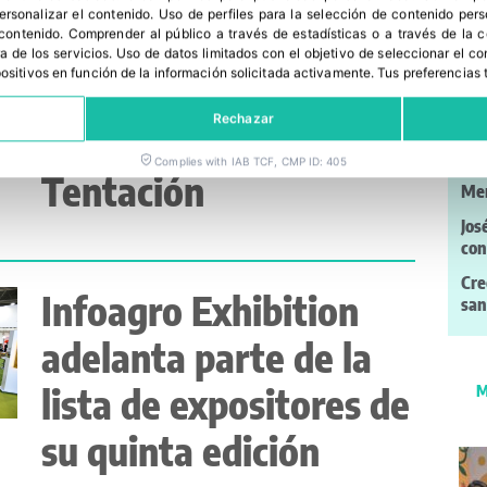
CapGen Seeds
nue
personalizar el contenido
.
Uso de perfiles para la selección de contenido per
co
 contenido
.
Comprender al público a través de estadísticas o a través de la
presenta en Infoagro
a de los servicios
.
Uso de datos limitados con el objetivo de seleccionar el co
Pac
spositivos en función de la información solicitada activamente
.
Tus preferencias 
sus novedades
ren
sos
Rechazar
estrella: Panoramix y
efi
Complies with IAB TCF, CMP ID: 405
Ond
Tentación
Me
Jos
con
Cre
Infoagro Exhibition
san
adelanta parte de la
lista de expositores de
M
su quinta edición