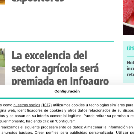
Últ
La excelencia del
Not
sector agrícola será
inc
ret
premiada en Infoagro
Exhibition
Configuración
Lo 
ros como
nuestros socios
(1017)
utilizamos cookies u tecnologías similares par
Gru
ina web, identificadores de cookies y otros datos relacionados de su dispos
neg
os y se basan en su interés comercial legítimo. Puede retirar su permiso o 
quier momento, haciendo clic en 'Configurar'.
ca
 realizamos el siguiente procesamiento de datos:
Almacenar la información en 
Mim
r anuncios básicos
.
Crear perfiles para publicidad personalizada
.
Utilizar p