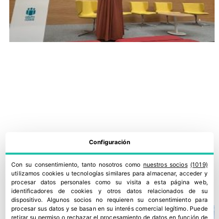
Configuración
‘Agrobío Avanza’ con tres nuevas soluciones para plagas
Con su consentimiento, tanto nosotros como
nuestros socios
(1019)
emergentes
utilizamos cookies u tecnologías similares para almacenar, acceder y
procesar datos personales como su visita a esta página web,
26 junio, 2026
identificadores de cookies y otros datos relacionados de su
dispositivo. Algunos socios no requieren su consentimiento para
procesar sus datos y se basan en su interés comercial legítimo. Puede
retirar su permiso o rechazar el procesamiento de datos en función de