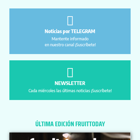
Noticias por TELEGRAM
Mantente informado
en nuestro canal ¡Suscríbete!
NEWSLETTER
Cada miércoles las últimas noticias ¡Suscríbete!
ÚLTIMA EDICIÓN FRUITTODAY