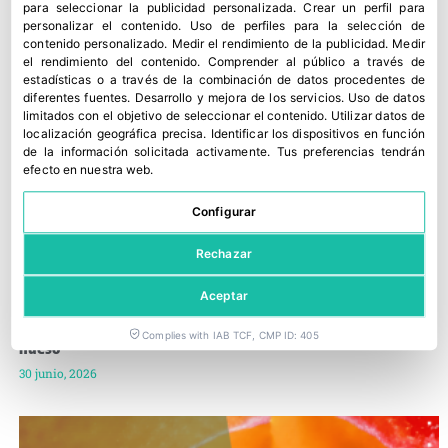
para seleccionar la publicidad personalizada
.
Crear un perfil para
personalizar el contenido
.
Uso de perfiles para la selección de
contenido personalizado
.
Medir el rendimiento de la publicidad
.
Medir
el rendimiento del contenido
.
Comprender al público a través de
estadísticas o a través de la combinación de datos procedentes de
diferentes fuentes
.
Desarrollo y mejora de los servicios
.
Uso de datos
limitados con el objetivo de seleccionar el contenido
.
Utilizar datos de
localización geográfica precisa
.
Identificar los dispositivos en función
de la información solicitada activamente
.
Tus preferencias tendrán
efecto en nuestra web.
Configurar
Rechazar
Aceptar
Afrucat pide frenar la presión sobre los precios de la fruta de
Complies with IAB TCF, CMP ID: 405
hueso
30 junio, 2026