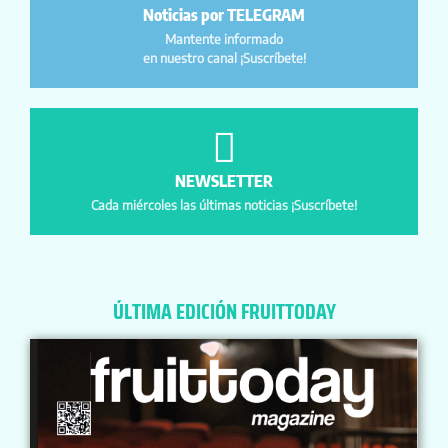
Noticias por TELEGRAM
Mantente informado
en nuestro canal ¡Suscríbete!
NEWSLETTER
Cada miércoles las últimas noticias ¡Suscríbete!
ÚLTIMA EDICIÓN FRUITTODAY