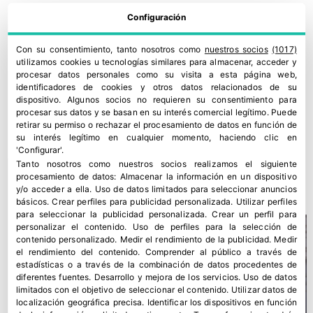
Configuración
Con su consentimiento, tanto nosotros como
nuestros socios
(1017)
utilizamos cookies u tecnologías similares para almacenar, acceder y
procesar datos personales como su visita a esta página web,
identificadores de cookies y otros datos relacionados de su
dispositivo. Algunos socios no requieren su consentimiento para
procesar sus datos y se basan en su interés comercial legítimo. Puede
retirar su permiso o rechazar el procesamiento de datos en función de
su interés legítimo en cualquier momento, haciendo clic en
'Configurar'.
Tanto nosotros como nuestros socios realizamos el siguiente
Asturiana de Fertilizantes defiende su continuidad en Avilés
procesamiento de datos:
Almacenar la información en un dispositivo
30 julio, 2026
y/o acceder a ella
.
Uso de datos limitados para seleccionar anuncios
básicos
.
Crear perfiles para publicidad personalizada
.
Utilizar perfiles
para seleccionar la publicidad personalizada
.
Crear un perfil para
personalizar el contenido
.
Uso de perfiles para la selección de
contenido personalizado
.
Medir el rendimiento de la publicidad
.
Medir
el rendimiento del contenido
.
Comprender al público a través de
estadísticas o a través de la combinación de datos procedentes de
diferentes fuentes
.
Desarrollo y mejora de los servicios
.
Uso de datos
limitados con el objetivo de seleccionar el contenido
.
Utilizar datos de
localización geográfica precisa
.
Identificar los dispositivos en función