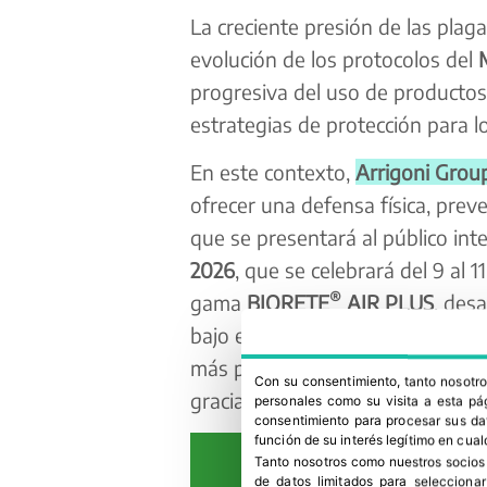
La creciente presión de las plaga
evolución de los protocolos del
progresiva del uso de productos
estrategias de protección para lo
En este contexto,
Arrigoni Grou
ofrecer una defensa física, prev
que se presentará al público in
2026
, que se celebrará del 9 al 1
®
gama
BIORETE
AIR PLUS
, des
bajo espesor y alta tenacidad, p
más pequeños y nocivos, favore
Con su consentimiento, tanto nosot
gracias al elevado número de ori
personales como su visita a esta pág
consentimiento para procesar sus dat
función de su interés legítimo en cual
Tanto nosotros como nuestros socios
de datos limitados para selecciona