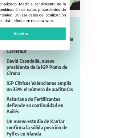
sonalizado
.
Medir el rendimiento de la
 combinación de datos procedentes de
ntenido
.
Utilizar datos de localización
tendrán efecto en nuestra web.
Últimas noticias
Aceptar
Uvas con sabor a mojito, sangría
y algodón de azúcar llegan a
Carrefour
David Casadellà, nuevo
presidente de la IGP Poma de
Girona
IGP Cítricos Valencianos amplía
un 33% el número de auditorías
Asturiana de Fertilizantes
defiende su continuidad en
Avilés
Un nuevo estudio de Kantar
confirma la sólida posición de
Fyffes en Irlanda