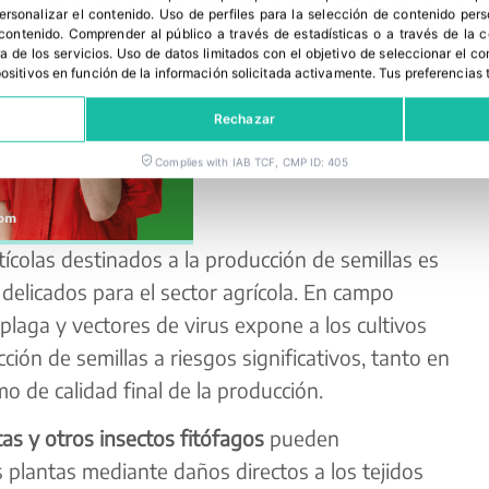
personalizar el contenido
.
Uso de perfiles para la selección de contenido per
 contenido
.
Comprender al público a través de estadísticas o a través de la
a de los servicios
.
Uso de datos limitados con el objetivo de seleccionar el co
spositivos en función de la información solicitada activamente
.
Tus preferencias 
Rechazar
Complies with IAB TCF, CMP ID: 405
tícolas destinados a la producción de semillas es
delicados para el sector agrícola. En campo
 plaga y vectores de virus expone a los cultivos
ción de semillas a riesgos significativos, tanto en
o de calidad final de la producción.
as y otros insectos fitófagos
pueden
 plantas mediante daños directos a los tejidos