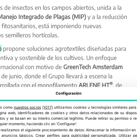
s de insectos en los campos abiertos, unida a la
Manejo Integrado de Plagas (MIP)
y a la reducción
 fitosanitarios, está imponiendo nuevas
s semilleros hortícolas.
p
propone soluciones agrotextiles
diseñadas para
entiva y sostenible de los cultivos. Un enfoque
ternacional con motivo de
GreenTech Amsterdam
1 de junio, donde el Grupo llevará a escena la
®
arrollada con el monofilamento
ARLENE HT
, de
ara impedir el paso de las especies de insectos
Configuración
ciendo al mismo tiempo un mayor paso de aire
ros como
nuestros socios
(1017)
utilizamos cookies u tecnologías similares par
ficios por metro cuadrado.
ina web, identificadores de cookies y otros datos relacionados de su dispos
os y se basan en su interés comercial legítimo. Puede retirar su permiso o 
quier momento, haciendo clic en 'Configurar'.
 realizamos el siguiente procesamiento de datos:
Almacenar la información en 
r anuncios básicos
.
Crear perfiles para publicidad personalizada
.
Utilizar p