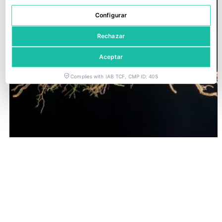
Configurar
Rechazar
Aceptar
Complies with IAB TCF, CMP ID: 405