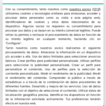
Con su consentimiento, tanto nosotros como
nuestros socios
(1019)
utilizamos cookies u tecnologías similares para almacenar, acceder y
procesar datos personales como su visita a esta página web,
identificadores de cookies y otros datos relacionados de su
dispositivo. Algunos socios no requieren su consentimiento para
procesar sus datos y se basan en su interés comercial legítimo. Puede
retirar su permiso o rechazar el procesamiento de datos en función de
su interés legítimo en cualquier momento, haciendo clic en
'Configurar'.
Tanto nosotros como nuestros socios realizamos el siguiente
procesamiento de datos:
Almacenar la información en un dispositivo
y/o acceder a ella
.
Uso de datos limitados para seleccionar anuncios
básicos
.
Crear perfiles para publicidad personalizada
.
Utilizar perfiles
para seleccionar la publicidad personalizada
.
Crear un perfil para
personalizar el contenido
.
Uso de perfiles para la selección de
contenido personalizado
.
Medir el rendimiento de la publicidad
.
Medir
el rendimiento del contenido
.
Comprender al público a través de
estadísticas o a través de la combinación de datos procedentes de
diferentes fuentes
.
Desarrollo y mejora de los servicios
.
Uso de datos
De la conquista del melón temprano al asalto de La Mancha
limitados con el objetivo de seleccionar el contenido
.
Utilizar datos de
localización geográfica precisa
.
Identificar los dispositivos en función
1 junio, 2026
de la información solicitada activamente
.
Tus preferencias tendrán
efecto en nuestra web.