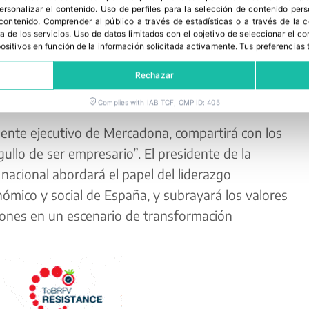
personalizar el contenido
.
Uso de perfiles para la selección de contenido per
sión actualizada de la coyuntura económica y
 contenido
.
Comprender al público a través de estadísticas o a través de la
a de los servicios
.
Uso de datos limitados con el objetivo de seleccionar el co
poner las perspectivas y desafíos del gran
spositivos en función de la información solicitada activamente
.
Tus preferencias 
s. Su ponencia abre el debate sobre cómo las
Rechazar
mpetitividad en un entorno de volatilidad e
Complies with IAB TCF, CMP ID: 405
dente ejecutivo de Mercadona, compartirá con los
gullo de ser empresario”. El presidente de la
 nacional abordará el papel del liderazgo
nómico y social de España, y subrayará los valores
iones en un escenario de transformación