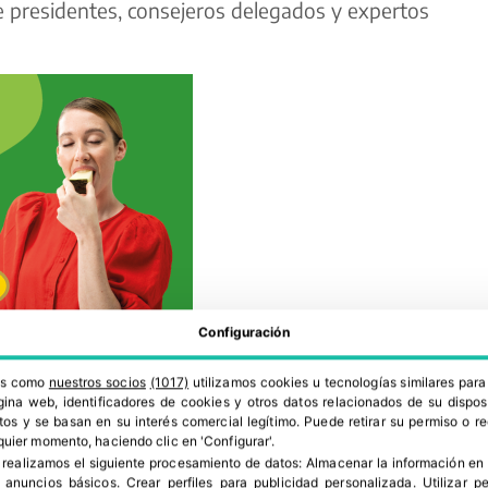
 de presidentes, consejeros delegados y expertos
Configuración
ros como
nuestros socios
(1017)
utilizamos cookies u tecnologías similares par
a al contexto económico y
ina web, identificadores de cookies y otros datos relacionados de su dispos
os y se basan en su interés comercial legítimo. Puede retirar su permiso o 
quier momento, haciendo clic en 'Configurar'.
 realizamos el siguiente procesamiento de datos:
Almacenar la información en 
la intervención de Ignacio González, presidente
r anuncios básicos
.
Crear perfiles para publicidad personalizada
.
Utilizar p