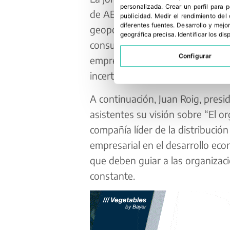
personalizada
.
Crear un perfil para 
de AECOC, quien ofrecerá una vi
publicidad
.
Medir el rendimiento del
diferentes fuentes
.
Desarrollo y mejor
geopolítica global, además de ex
geográfica precisa
.
Identificar los di
consumo para los próximos mese
Configurar
empresas pueden mantener su co
incertidumbre.
A continuación, Juan Roig, presi
asistentes su visión sobre “El or
compañía líder de la distribución
empresarial en el desarrollo eco
que deben guiar a las organizac
constante.