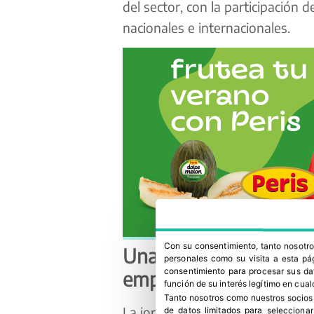
del sector, con la participación
nacionales e internacionales.
Con su consentimiento, tanto nosot
Una mirada estratégic
personales como su visita a esta pág
consentimiento para procesar sus dat
empresarial
función de su interés legítimo en cual
Tanto nosotros como nuestros socios
La jornada inaugural cuenta con 
de datos limitados para selecciona