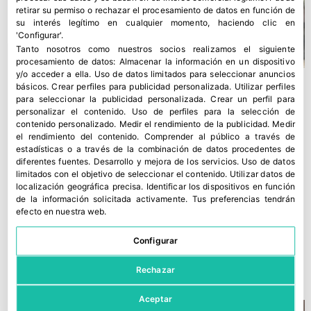
retirar su permiso o rechazar el procesamiento de datos en función de
su interés legítimo en cualquier momento, haciendo clic en
'Configurar'.
Tanto nosotros como nuestros socios realizamos el siguiente
procesamiento de datos:
Almacenar la información en un dispositivo
y/o acceder a ella
.
Uso de datos limitados para seleccionar anuncios
básicos
.
Crear perfiles para publicidad personalizada
.
Utilizar perfiles
para seleccionar la publicidad personalizada
.
Crear un perfil para
personalizar el contenido
.
Uso de perfiles para la selección de
contenido personalizado
.
Medir el rendimiento de la publicidad
.
Medir
el rendimiento del contenido
.
Comprender al público a través de
estadísticas o a través de la combinación de datos procedentes de
diferentes fuentes
.
Desarrollo y mejora de los servicios
.
Uso de datos
limitados con el objetivo de seleccionar el contenido
.
Utilizar datos de
localización geográfica precisa
.
Identificar los dispositivos en función
de la información solicitada activamente
.
Tus preferencias tendrán
efecto en nuestra web.
El MAPA firma dos convenios para modernizar regadíos en
Configurar
Almería
17 julio, 2026
Rechazar
Aceptar