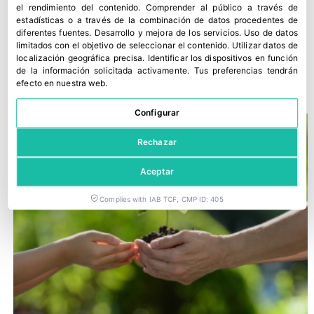
el rendimiento del contenido
.
Comprender al público a través de
estadísticas o a través de la combinación de datos procedentes de
diferentes fuentes
.
Desarrollo y mejora de los servicios
.
Uso de datos
limitados con el objetivo de seleccionar el contenido
.
Utilizar datos de
España pide a Bruselas más fondos para afrontar el alza de los
localización geográfica precisa
.
Identificar los dispositivos en función
fertilizantes
de la información solicitada activamente
.
Tus preferencias tendrán
17 junio, 2026
efecto en nuestra web.
Configurar
Rechazar
Aceptar
Complies with IAB TCF, CMP ID: 405