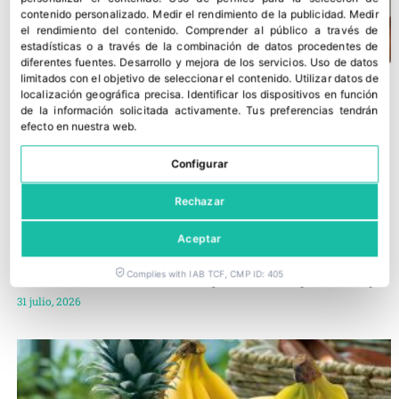
contenido personalizado
.
Medir el rendimiento de la publicidad
.
Medir
el rendimiento del contenido
.
Comprender al público a través de
estadísticas o a través de la combinación de datos procedentes de
diferentes fuentes
.
Desarrollo y mejora de los servicios
.
Uso de datos
limitados con el objetivo de seleccionar el contenido
.
Utilizar datos de
localización geográfica precisa
.
Identificar los dispositivos en función
de la información solicitada activamente
.
Tus preferencias tendrán
efecto en nuestra web.
Configurar
Rechazar
Aceptar
Complies with IAB TCF, CMP ID: 405
Noticias a mi Manera: incendios y nuevos retos para el campo
31 julio, 2026