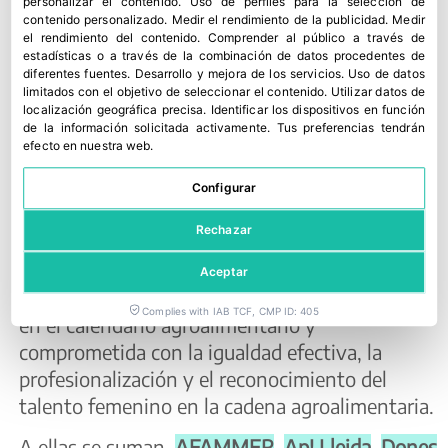
personalizar el contenido
.
Uso de perfiles para la selección de
sectorial del X Foro MujerAGRO y amplía la
contenido personalizado
.
Medir el rendimiento de la publicidad
.
Medir
representatividad de una jornada que quiere
el rendimiento del contenido
.
Comprender al público a través de
estadísticas o a través de la combinación de datos procedentes de
reunir a quienes trabajan, desde distintos
diferentes fuentes
.
Desarrollo y mejora de los servicios
.
Uso de datos
espacios, por una mayor presencia de las
limitados con el objetivo de seleccionar el contenido
.
Utilizar datos de
localización geográfica precisa
.
Identificar los dispositivos en función
mujeres en la actividad agroprofesional.
de la información solicitada activamente
.
Tus preferencias tendrán
efecto en nuestra web.
En esta edición, el foro cuenta con la
colaboración de
UNIQ
,
AEFA
,
Vicasol
,
Configurar
Asociación 5 al Día
,
Mercolleida
,
Eurosol
y
Rechazar
Asociación Empresarial de Frutas de Catalunya,
AFRUCAT
, entidades que contribuyen a
Aceptar
fortalecer el desarrollo de una cita consolidada
Complies with IAB TCF, CMP ID: 405
en el calendario agroalimentario y
comprometida con la igualdad efectiva, la
profesionalización y el reconocimiento del
talento femenino en la cadena agroalimentaria.
A ellas se suman,
AFAMMER
,
Ap! Lleida
,
Dones