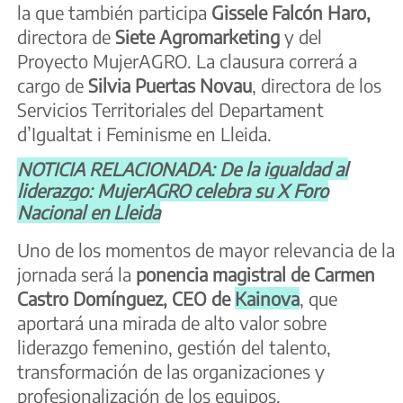
la que también participa
Gissele Falcón Haro,
directora de
Siete Agromarketing
y del
Proyecto MujerAGRO. La clausura correrá a
cargo de
Silvia Puertas Novau
, directora de los
Servicios Territoriales del Departament
d’Igualtat i Feminisme en Lleida.
NOTICIA RELACIONADA: De la igualdad al
liderazgo: MujerAGRO celebra su X Foro
Nacional en Lleida
Uno de los momentos de mayor relevancia de la
jornada será la
ponencia magistral de Carmen
Castro Domínguez, CEO de
Kainova
, que
aportará una mirada de alto valor sobre
liderazgo femenino, gestión del talento,
transformación de las organizaciones y
profesionalización de los equipos.