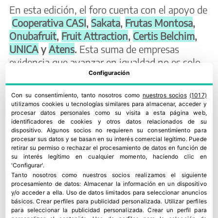
En esta edición, el foro cuenta con el apoyo de
Cooperativa CASI
,
Sakata
,
Frutas Montosa
,
Onubafruit
,
Fruit Attraction
,
Certis Belchim
,
UNICA
y
Atens
.
Esta suma de empresas
evidencia que avanzar en igualdad no es solo
Configuración
una cuestión de justicia o representación, sino
también una decisión estratégica para atraer
Con su consentimiento, tanto nosotros como
nuestros socios
(1017)
talento, fortalecer equipos, mejorar
utilizamos cookies u tecnologías similares para almacenar, acceder y
organizaciones y construir una actividad
procesar datos personales como su visita a esta página web,
identificadores de cookies y otros datos relacionados de su
agroalimentaria más sostenible, competitiva y
dispositivo. Algunos socios no requieren su consentimiento para
preparada para los retos actuales.
procesar sus datos y se basan en su interés comercial legítimo. Puede
retirar su permiso o rechazar el procesamiento de datos en función de
su interés legítimo en cualquier momento, haciendo clic en
Colaboradores que suman
'Configurar'.
Tanto nosotros como nuestros socios realizamos el siguiente
La colaboración de entidades vinculadas al
procesamiento de datos:
Almacenar la información en un dispositivo
y/o acceder a ella
.
Uso de datos limitados para seleccionar anuncios
ámbito agroalimentario, empresarial,
básicos
.
Crear perfiles para publicidad personalizada
.
Utilizar perfiles
profesional y asociativo refuerza el alcance
para seleccionar la publicidad personalizada
.
Crear un perfil para