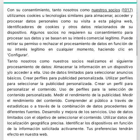
Con su consentimiento, tanto nosotros como
nuestros socios
(1017)
utilizamos cookies u tecnologías similares para almacenar, acceder y
procesar datos personales como su visita a esta página web,
identificadores de cookies y otros datos relacionados de su
dispositivo. Algunos socios no requieren su consentimiento para
procesar sus datos y se basan en su interés comercial legítimo. Puede
retirar su permiso o rechazar el procesamiento de datos en función de
su interés legítimo en cualquier momento, haciendo clic en
'Configurar'.
Tanto nosotros como nuestros socios realizamos el siguiente
procesamiento de datos:
Almacenar la información en un dispositivo
y/o acceder a ella
.
Uso de datos limitados para seleccionar anuncios
básicos
.
Crear perfiles para publicidad personalizada
.
Utilizar perfiles
para seleccionar la publicidad personalizada
.
Crear un perfil para
personalizar el contenido
.
Uso de perfiles para la selección de
contenido personalizado
.
Medir el rendimiento de la publicidad
.
Medir
el rendimiento del contenido
.
Comprender al público a través de
estadísticas o a través de la combinación de datos procedentes de
diferentes fuentes
.
Desarrollo y mejora de los servicios
.
Uso de datos
limitados con el objetivo de seleccionar el contenido
.
Utilizar datos de
localización geográfica precisa
.
Identificar los dispositivos en función
de la información solicitada activamente
.
Tus preferencias tendrán
Fecoam expone al Gobierno regional sus prioridades para el
efecto en nuestra web.
cooperativismo