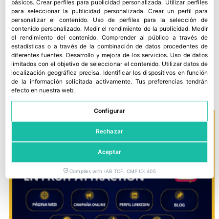
básicos
.
Crear perfiles para publicidad personalizada
.
Utilizar perfiles
para seleccionar la publicidad personalizada
.
Crear un perfil para
personalizar el contenido
.
Uso de perfiles para la selección de
contenido personalizado
.
Medir el rendimiento de la publicidad
.
Medir
el rendimiento del contenido
.
Comprender al público a través de
estadísticas o a través de la combinación de datos procedentes de
diferentes fuentes
.
Desarrollo y mejora de los servicios
.
Uso de datos
Fruit Attraction lanza una nueva convocatoria de Factoría
limitados con el objetivo de seleccionar el contenido
.
Utilizar datos de
localización geográfica precisa
.
Identificar los dispositivos en función
Chef
de la información solicitada activamente
.
Tus preferencias tendrán
16 julio, 2026
efecto en nuestra web.
Configurar
Rechazar
Aceptar
Complies with IAB TCF, CMP ID: 405