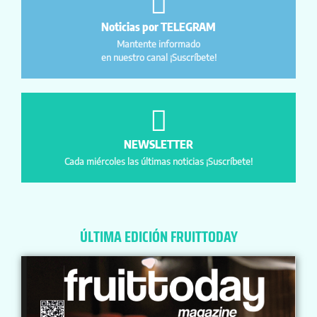
Noticias por TELEGRAM
Mantente informado
en nuestro canal ¡Suscríbete!
NEWSLETTER
Cada miércoles las últimas noticias ¡Suscríbete!
ÚLTIMA EDICIÓN FRUITTODAY