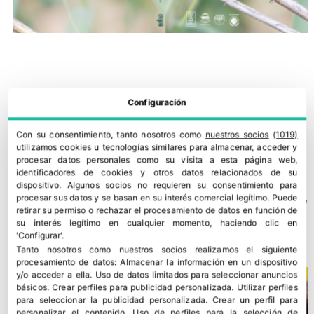
Configuración
Con su consentimiento, tanto nosotros como
nuestros socios
(1019)
utilizamos cookies u tecnologías similares para almacenar, acceder y
procesar datos personales como su visita a esta página web,
identificadores de cookies y otros datos relacionados de su
dispositivo. Algunos socios no requieren su consentimiento para
procesar sus datos y se basan en su interés comercial legítimo. Puede
Plan Social de Bollo: inclusión laboral, desarrollo comunitario y
retirar su permiso o rechazar el procesamiento de datos en función de
promoción de hábitos saludables
su interés legítimo en cualquier momento, haciendo clic en
'Configurar'.
13 julio, 2026
Tanto nosotros como nuestros socios realizamos el siguiente
procesamiento de datos:
Almacenar la información en un dispositivo
y/o acceder a ella
.
Uso de datos limitados para seleccionar anuncios
básicos
.
Crear perfiles para publicidad personalizada
.
Utilizar perfiles
para seleccionar la publicidad personalizada
.
Crear un perfil para
personalizar el contenido
.
Uso de perfiles para la selección de