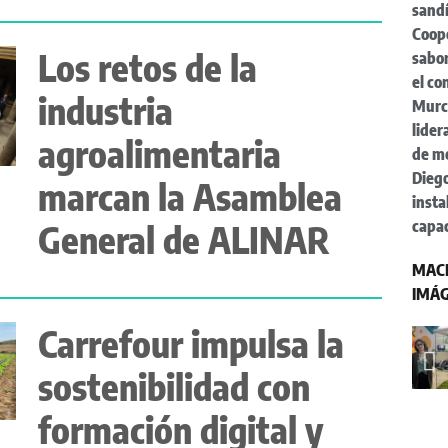
sand
Coop
Los retos de la
sabor
el c
industria
Murci
lider
agroalimentaria
de m
Dieg
marcan la Asamblea
insta
capa
General de ALINAR
MACF
IMÁ
Carrefour impulsa la
sostenibilidad con
formación digital y