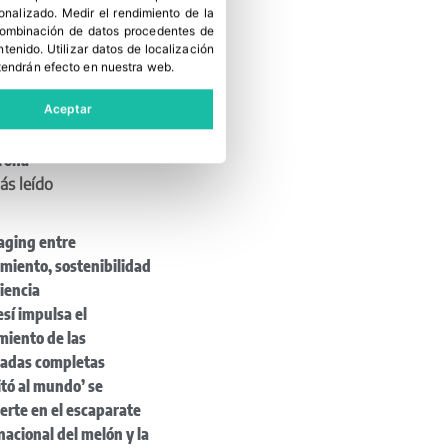
el verano
sonalizado
.
Medir el rendimiento de la
 combinación de datos procedentes de
uevo estudio de Kantar
ntenido
.
Utilizar datos de localización
rma la sólida posición
tendrán efecto en nuestra web.
ffes en Irlanda
 Casadellà, nuevo
Aceptar
idente de la IGP Poma
irona
ás leído
aging entre
miento, sostenibilidad
ciencia
sí impulsa el
miento de las
ladas completas
itó al mundo’ se
erte en el escaparate
nacional del melón y la