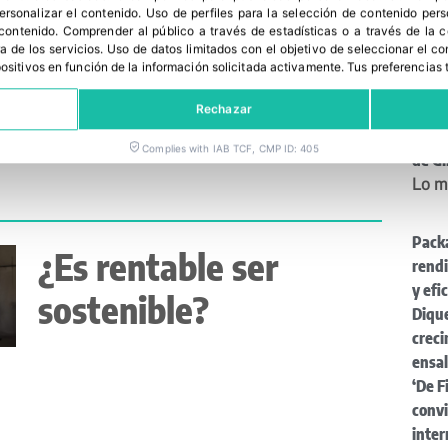
Grupo La Plana
para 
personalizar el contenido
.
Uso de perfiles para la selección de contenido per
 contenido
.
Comprender al público a través de estadísticas o a través de la
Un n
presenta su Reporte
a de los servicios
.
Uso de datos limitados con el objetivo de seleccionar el co
confi
spositivos en función de la información solicitada activamente
.
Tus preferencias 
de Fy
ESG 2025
David
Rechazar
pres
Complies with IAB TCF, CMP ID: 405
de G
Lo m
Pack
¿Es rentable ser
rendi
y efi
sostenible?
Dique
creci
ensa
‘De F
convi
inter