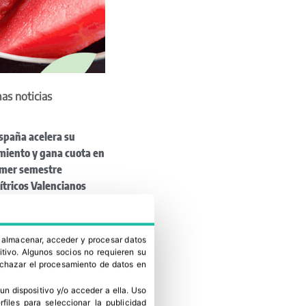
as noticias
spaña acelera su
miento y gana cuota en
imer semestre
ítricos Valencianos
ía un 33% el número
ditorías
tas Meléndez
a almacenar, acceder y procesar datos
ndica el papel de la
itivo. Algunos socios no requieren su
rechazar el procesamiento de datos en
r en el campo
supera las 4.280
un dispositivo y/o acceder a ella
.
Uso
adas de fruta de hueso
erfiles para seleccionar la publicidad