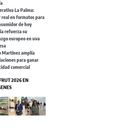
ía
erativa La Palma:
 real en formatos para
onsumidor de hoy
a refuerza su
azgo europeo en uva
esa
o Martínez amplía
laciones para ganar
cidad comercial
RUT 2026 EN
GENES