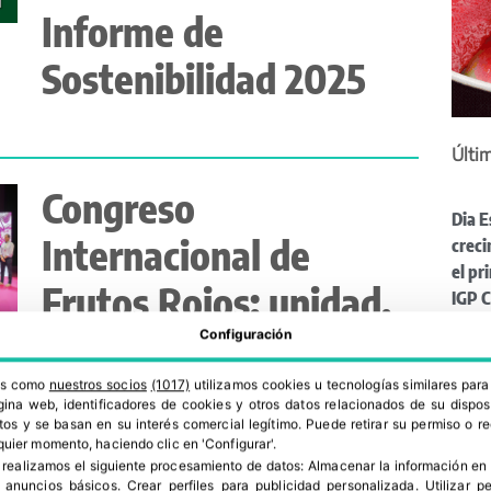
Informe de
Sostenibilidad 2025
Últim
Congreso
Dia E
Internacional de
creci
el pr
Frutos Rojos: unidad,
IGP C
ampl
innovación y
Configuración
de au
Pata
sostenibilidad
ros como
nuestros socios
(1017)
utilizamos cookies u tecnologías similares par
reivi
ina web, identificadores de cookies y otros datos relacionados de su dispos
os y se basan en su interés comercial legítimo. Puede retirar su permiso o 
muje
quier momento, haciendo clic en 'Configurar'.
ALDI 
 realizamos el siguiente procesamiento de datos:
Almacenar la información en 
tonel
r anuncios básicos
.
Crear perfiles para publicidad personalizada
.
Utilizar p