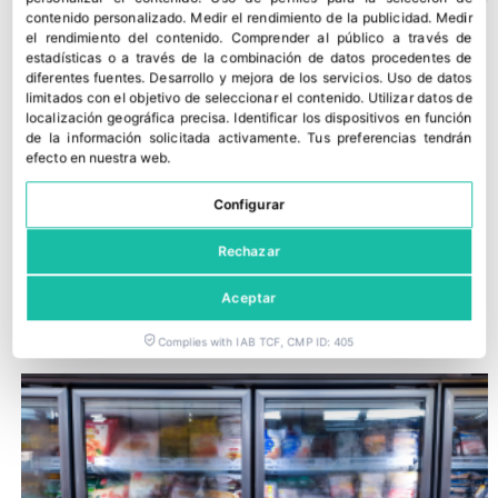
contenido personalizado
.
Medir el rendimiento de la publicidad
.
Medir
el rendimiento del contenido
.
Comprender al público a través de
estadísticas o a través de la combinación de datos procedentes de
diferentes fuentes
.
Desarrollo y mejora de los servicios
.
Uso de datos
limitados con el objetivo de seleccionar el contenido
.
Utilizar datos de
localización geográfica precisa
.
Identificar los dispositivos en función
de la información solicitada activamente
.
Tus preferencias tendrán
efecto en nuestra web.
Configurar
Rechazar
Dia España acelera su crecimiento y gana cuota en el primer
semestre
Aceptar
30 julio, 2026
Complies with IAB TCF, CMP ID: 405