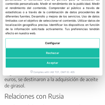
contenido personalizado
.
Medir el rendimiento de la publicidad
.
Medir
el rendimiento del contenido
.
Comprender al público a través de
Así, el año pasado España compró unos 1.027
estadísticas o a través de la combinación de datos procedentes de
millones de euros al sector agroalimentario
diferentes fuentes
.
Desarrollo y mejora de los servicios
.
Uso de datos
limitados con el objetivo de seleccionar el contenido
.
Utilizar datos de
ucraniano por los cerca de 173 millones que
localización geográfica precisa
.
Identificar los dispositivos en función
exportó a ese destino. En compras, destaca la
de la información solicitada activamente
.
Tus preferencias tendrán
efecto en nuestra web.
categoría de cereales, con 545,37 millones de
euros, de los que 510,27 millones son de la
Configurar
factura del maíz y 23,5 millones por las
adquisiciones de trigo ucraniano. La segunda
Rechazar
categoría en importaciones fueron las 423,17
Aceptar
millones en grasas y aceites animales o
vegetales, si bien la mayoría, 422,14 millones de
Complies with IAB TCF, CMP ID: 405
euros, se destinaron a la adquisición de aceite
de girasol.
Relaciones con Rusia