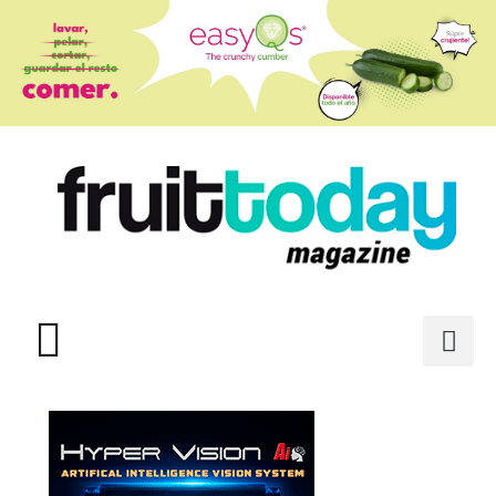
E PRIVACIDAD (UE)
INDUSTRIA AUXILIAR
REMIOS ESTRELLAS DE INTERNET
TODAS LAS NOTICIAS
POLÍTICA DE COOKIES (UE)
ÚLTIMA EDICIÓN: 111
PERFIL DEL MES
READ IN ENGLISH
CÓMO COMO