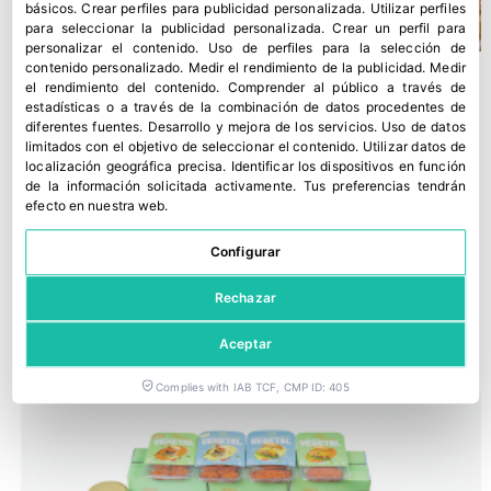
básicos
.
Crear perfiles para publicidad personalizada
.
Utilizar perfiles
para seleccionar la publicidad personalizada
.
Crear un perfil para
personalizar el contenido
.
Uso de perfiles para la selección de
contenido personalizado
.
Medir el rendimiento de la publicidad
.
Medir
el rendimiento del contenido
.
Comprender al público a través de
estadísticas o a través de la combinación de datos procedentes de
diferentes fuentes
.
Desarrollo y mejora de los servicios
.
Uso de datos
limitados con el objetivo de seleccionar el contenido
.
Utilizar datos de
localización geográfica precisa
.
Identificar los dispositivos en función
de la información solicitada activamente
.
Tus preferencias tendrán
efecto en nuestra web.
Configurar
Rechazar
Lázaro impulsa la IV Gama con Calixta
27 julio, 2026
Aceptar
Complies with IAB TCF, CMP ID: 405