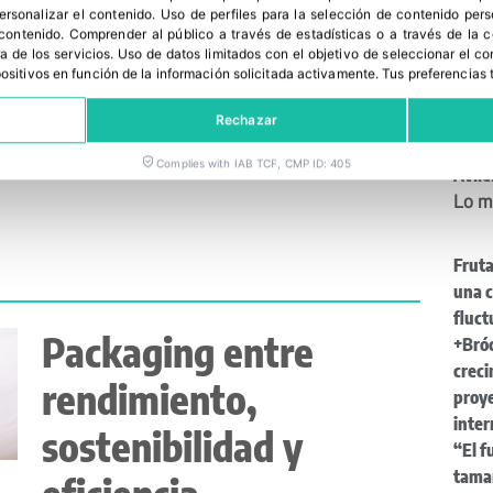
de Fy
personalizar el contenido
.
Uso de perfiles para la selección de contenido per
 contenido
.
Comprender al público a través de estadísticas o a través de la
FEDE
Diquesí impulsa el
a de los servicios
.
Uso de datos limitados con el objetivo de seleccionar el co
mader
spositivos en función de la información solicitada activamente
.
Tus preferencias 
crecimiento de las
PPW
Astur
Rechazar
ensaladas completas
defi
Complies with IAB TCF, CMP ID: 405
Avilé
Lo m
Fruta
una 
fluc
Packaging entre
+Bróc
creci
rendimiento,
proye
inter
sostenibilidad y
“El f
tama