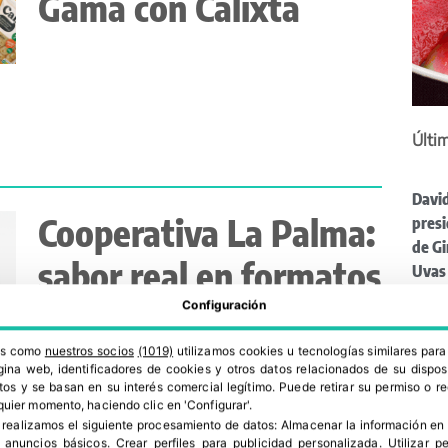
Gama con Calixta
Últim
David
Cooperativa La Palma:
pres
de G
sabor real en formatos
Uvas 
sangr
para el consumidor de
Configuración
llega
ALDI 
hoy
ros como
nuestros socios
(1019)
utilizamos cookies u tecnologías similares par
tonel
ina web, identificadores de cookies y otros datos relacionados de su dispos
os y se basan en su interés comercial legítimo. Puede retirar su permiso o 
para 
quier momento, haciendo clic en 'Configurar'.
Un n
 realizamos el siguiente procesamiento de datos:
Almacenar la información en 
confi
r anuncios básicos
.
Crear perfiles para publicidad personalizada
.
Utilizar p