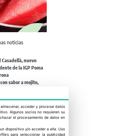
as noticias
 Casadellà, nuevo
idente de la IGP Poma
irona
con sabor a mojito,
ía y algodón de azúcar
n a Carrefour
supera las 4.280
a almacenar, acceder y procesar datos
adas de fruta de hueso
itivo. Algunos socios no requieren su
rechazar el procesamiento de datos en
el verano
uevo estudio de Kantar
un dispositivo y/o acceder a ella
.
Uso
rma la sólida posición
erfiles para seleccionar la publicidad