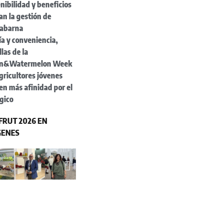
nibilidad y beneficios
n la gestión de
abarna
a y conveniencia,
llas de la
n&Watermelon Week
gricultores jóvenes
en más afinidad por el
gico
RUT 2026 EN
GENES