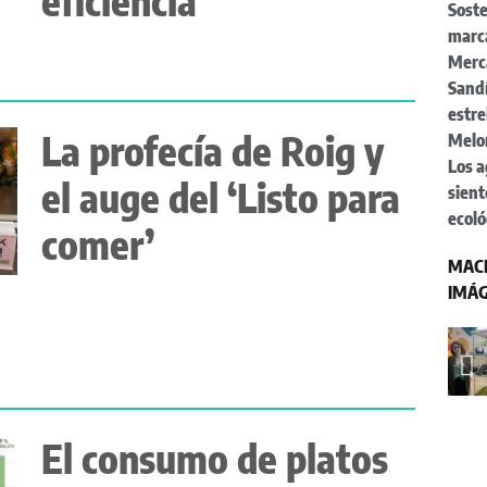
eficiencia
Soste
marca
Merc
Sandí
estre
La profecía de Roig y
Melo
Los a
el auge del ‘Listo para
sient
ecoló
comer’
MACF
IMÁ
El consumo de platos