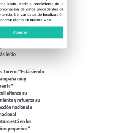
ffes en Irlanda
sonalizado
.
Medir el rendimiento de la
 combinación de datos procedentes de
MCO: el envase de
ntenido
.
Utilizar datos de localización
a está listo para el
tendrán efecto en nuestra web.
R
iana de Fertilizantes
Aceptar
ende su continuidad en
s
ás leído
s Torero: “Está siendo
campaña muy
tuante”
oli afianza su
miento y refuerza su
cción nacional e
nacional
uturo está en los
ños pequeños”