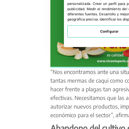
personalizada
.
Crear un perfil para 
publicidad
.
Medir el rendimiento del
diferentes fuentes
.
Desarrollo y mejor
geográfica precisa
.
Identificar los di
Configurar
“Nos encontramos ante una situ
tantas mermas de caqui como co
hacer frente a plagas tan agres
efectivas. Necesitamos que las 
autorizar nuevos productos, impu
económico para el sector”, afirm
Abandono del cultivo 