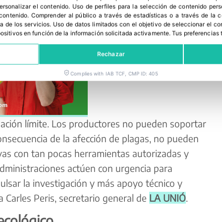
personalizar el contenido
.
Uso de perfiles para la selección de contenido per
 contenido
.
Comprender al público a través de estadísticas o a través de la
a de los servicios
.
Uso de datos limitados con el objetivo de seleccionar el co
spositivos en función de la información solicitada activamente
.
Tus preferencias 
Rechazar
Complies with IAB TCF, CMP ID: 405
ación límite. Los productores no pueden soportar
nsecuencia de la afección de plagas, no pueden
ivas con tan pocas herramientas autorizadas y
administraciones actúen con urgencia para
lsar la investigación y más apoyo técnico y
a Carles Peris, secretario general de
LA UNIÓ
.
ecológico