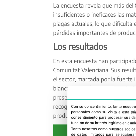
La encuesta revela que más del
insuficientes o ineficaces las ma
plagas actuales, lo que dificulta
pérdidas importantes de producci
Los resultados
En esta encuesta han participad
Comunitat Valenciana. Sus resu
el sector, marcada por la fuerte
blanca, la insuficiencia de mater
presencia de fauna útil en los c
recogidos, el cotonet es la plag
Con su consentimiento, tanto nosot
personales como su visita a esta pág
productores señalan que sufren 
consentimiento para procesar sus dat
función de su interés legítimo en cual
Tanto nosotros como nuestros socios
de datos limitados para selecciona