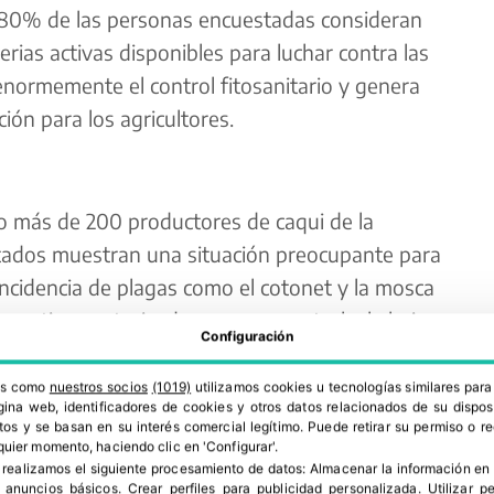
 80% de las personas encuestadas consideran
terias activas disponibles para luchar contra las
 enormemente el control fitosanitario y genera
ón para los agricultores.
o más de 200 productores de caqui de la
ltados muestran una situación preocupante para
 incidencia de plagas como el cotonet y la mosca
ias activas autorizadas para su control y la baja
Configuración
ampos para la lucha biológica. Según los datos
a más destructiva y más del 60% de los
ros como
nuestros socios
(1019)
utilizamos cookies u tecnologías similares par
ina web, identificadores de cookies y otros datos relacionados de su dispos
incidencias graves.
os y se basan en su interés comercial legítimo. Puede retirar su permiso o 
quier momento, haciendo clic en 'Configurar'.
 realizamos el siguiente procesamiento de datos:
Almacenar la información en 
r anuncios básicos
.
Crear perfiles para publicidad personalizada
.
Utilizar p