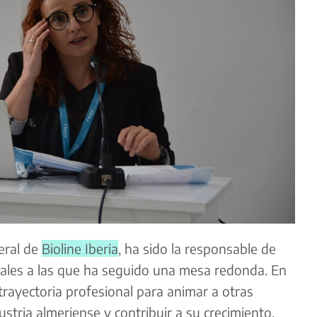
eral de
Bioline Iberia
, ha sido la responsable de
pales a las que ha seguido una mesa redonda. En
 trayectoria profesional para animar a otras
stria almeriense y contribuir a su crecimiento.