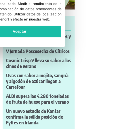
sonalizado
.
Medir el rendimiento de la
 combinación de datos procedentes de
ntenido
.
Utilizar datos de localización
tendrán efecto en nuestra web.
Últimas noticias
Aceptar
Noticias a mi Manera: incendios y
nuevos retos para el campo
V Jornada Poscosecha de Cítricos
Cosmic Crisp® lleva su sabor a los
cines de verano
Uvas con sabor a mojito, sangría
y algodón de azúcar llegan a
Carrefour
ALDI supera las 4.280 toneladas
de fruta de hueso para el verano
Un nuevo estudio de Kantar
confirma la sólida posición de
Fyffes en Irlanda