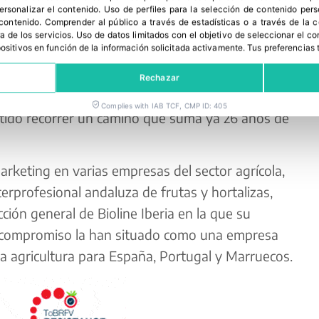
personalizar el contenido
.
Uso de perfiles para la selección de contenido per
 contenido
.
Comprender al público a través de estadísticas o a través de la
a de los servicios
.
Uso de datos limitados con el objetivo de seleccionar el co
spositivos en función de la información solicitada activamente
.
Tus preferencias 
e Almería, Cóbdar, trabajó desde muy joven para
que vender vajilla a puerta fría le aportó gran
Rechazar
 que unida a su curiosidad, inquietud, actitud y
Complies with IAB TCF, CMP ID: 405
tido recorrer un camino que suma ya 26 años de
keting en varias empresas del sector agrícola,
terprofesional andaluza de frutas y hortalizas,
cción general de Bioline Iberia en la que su
 compromiso la han situado como una empresa
 la agricultura para España, Portugal y Marruecos.