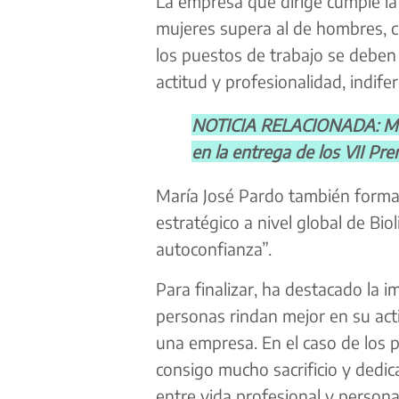
La empresa que dirige cumple la 
mujeres supera al de hombres, c
los puestos de trabajo se deben
actitud y profesionalidad, indif
NOTICIA RELACIONADA: Madr
en la entrega de los VII P
María José Pardo también forma 
estratégico a nivel global de Bio
autoconfianza”.
Para finalizar, ha destacado la im
personas rindan mejor en su acti
una empresa. En el caso de los 
consigo mucho sacrificio y dedica
entre vida profesional y personal