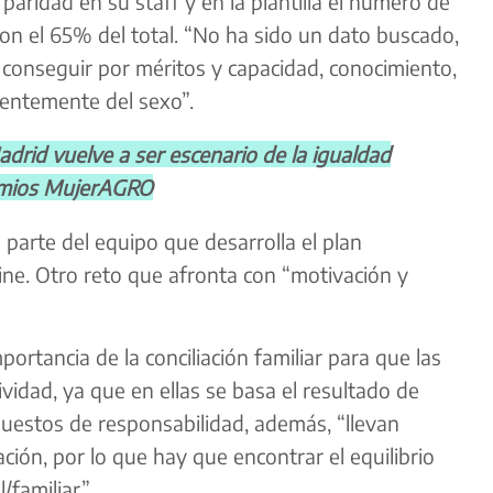
paridad en su staff y en la plantilla el número de
on el 65% del total. “No ha sido un dato buscado,
 conseguir por méritos y capacidad, conocimiento,
erentemente del sexo”.
id vuelve a ser escenario de la igualdad
remios MujerAGRO
parte del equipo que desarrolla el plan
line. Otro reto que afronta con “motivación y
portancia de la conciliación familiar para que las
vidad, ya que en ellas se basa el resultado de
puestos de responsabilidad, además, “llevan
ción, por lo que hay que encontrar el equilibrio
/familiar”.