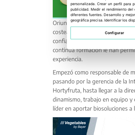
personalizada
.
Crear un perfil para 
publicidad
.
Medir el rendimiento del
diferentes fuentes
.
Desarrollo y mejor
geográfica precisa
.
Identificar los di
Oriunda de un pequeño pueblo d
costear sus estudios y reconoce 
Configurar
confianza en sí misma. Confianza
continua formación le han permi
experiencia.
Empezó como responsable de mar
pasando por la gerencia de la In
Hortyfruta, hasta llegar a la dire
dinamismo, trabajo en equipo y
líder en aportar biosoluciones a