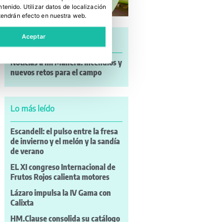
ntenido
.
Utilizar datos de localización
tendrán efecto en nuestra web.
Aceptar
Últimas noticias
Noticias a mi Manera: incendios y
nuevos retos para el campo
Lo más leído
Escandell: el pulso entre la fresa
de invierno y el melón y la sandía
de verano
EL XI congreso Internacional de
Frutos Rojos calienta motores
Lázaro impulsa la IV Gama con
Calixta
HM.Clause consolida su catálogo