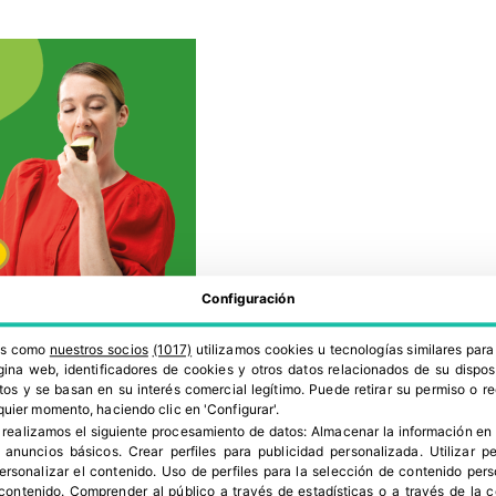
Configuración
ros como
nuestros socios
(1017)
utilizamos cookies u tecnologías similares par
os, uniformes y con el fuelle característico del
ina web, identificadores de cookies y otros datos relacionados de su dispos
na pared gruesa, elevado peso y un color verde
os y se basan en su interés comercial legítimo. Puede retirar su permiso o 
quier momento, haciendo clic en 'Configurar'.
comportamiento lo convierte en una variedad
 realizamos el siguiente procesamiento de datos:
Almacenar la información en 
ecolección en verde, manteniendo calidad y
r anuncios básicos
.
Crear perfiles para publicidad personalizada
.
Utilizar p
personalizar el contenido
.
Uso de perfiles para la selección de contenido per
clo. La planta presenta porte medio y un sistema
 contenido
.
Comprender al público a través de estadísticas o a través de la