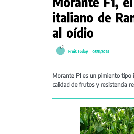
Morante F1, e
italiano de Ra
al oídio
Fruit Today
05/11/2025
Morante F1 es un pimiento tipo i
calidad de frutos y resistencia re