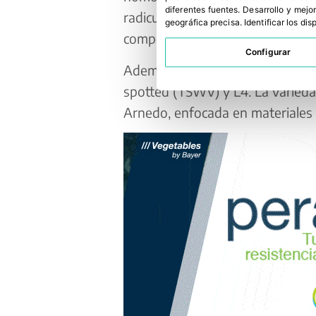
diferentes fuentes
.
Desarrollo y mejor
radicular potente, que asegura 
geográfica precisa
.
Identificar los di
comportamiento desde el inicio h
Configurar
Además de su resistencia elevada
spotted (TSWV) y L4. La varied
Arnedo, enfocada en materiales 