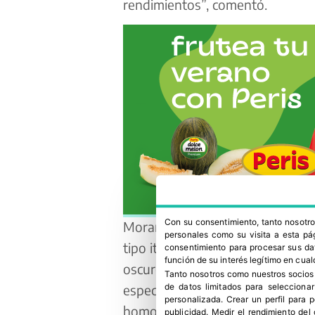
rendimientos”, comentó.
Con su consentimiento, tanto nosot
Morante F1 desarrolla frutos larg
personales como su visita a esta pág
tipo italiano, acompañados de u
consentimiento para procesar sus dat
función de su interés legítimo en cual
oscuro brillante. Su excelente 
Tanto nosotros como nuestros socios
especialmente indicada para la r
de datos limitados para selecciona
personalizada
.
Crear un perfil para 
homogeneidad durante todo el ci
publicidad
.
Medir el rendimiento del