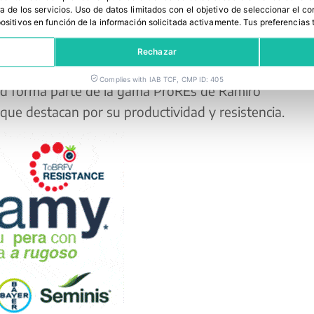
a de los servicios
.
Uso de datos limitados con el objetivo de seleccionar el co
continuidad de producción y un buen
spositivos en función de la información solicitada activamente
.
Tus preferencias 
asta el final de campaña.
Rechazar
 a oídio (Lt), Morante F1 incorpora resistencias a
Complies with IAB TCF, CMP ID: 405
ad forma parte de la gama ProREs de Ramiro
que destacan por su productividad y resistencia.