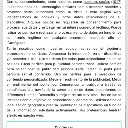
Con su consentimiento, tanto nosotros como
nuestros socios
(1017)
utilizamos cookies u tecnologías similares para almacenar, acceder y
CANARIAS
,
DEPORTE
,
FUTBOL
,
PLÁTANO
,
procesar datos personales como su visita a esta página web,
SELECCION
identificadores de cookies y otros datos relacionados de su
dispositivo. Algunos socios no requieren su consentimiento para
procesar sus datos y se basan en su interés comercial legítimo. Puede
retirar su permiso o rechazar el procesamiento de datos en función de
su interés legítimo en cualquier momento, haciendo clic en
'Configurar'.
Tanto nosotros como nuestros socios realizamos el siguiente
TE PODRÍA INTERESAR
procesamiento de datos:
Almacenar la información en un dispositivo
y/o acceder a ella
.
Uso de datos limitados para seleccionar anuncios
básicos
.
Crear perfiles para publicidad personalizada
.
Utilizar perfiles
para seleccionar la publicidad personalizada
.
Crear un perfil para
personalizar el contenido
.
Uso de perfiles para la selección de
contenido personalizado
.
Medir el rendimiento de la publicidad
.
Medir
el rendimiento del contenido
.
Comprender al público a través de
estadísticas o a través de la combinación de datos procedentes de
diferentes fuentes
.
Desarrollo y mejora de los servicios
.
Uso de datos
limitados con el objetivo de seleccionar el contenido
.
Utilizar datos de
localización geográfica precisa
.
Identificar los dispositivos en función
de la información solicitada activamente
.
Tus preferencias tendrán
efecto en nuestra web.
Configurar