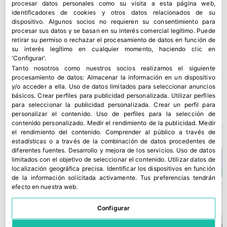
procesar datos personales como su visita a esta página web,
identificadores de cookies y otros datos relacionados de su
dispositivo. Algunos socios no requieren su consentimiento para
procesar sus datos y se basan en su interés comercial legítimo. Puede
retirar su permiso o rechazar el procesamiento de datos en función de
su interés legítimo en cualquier momento, haciendo clic en
'Configurar'.
Tanto nosotros como nuestros socios realizamos el siguiente
SanLucar adquiere una participación estratégica en Twin
procesamiento de datos:
Almacenar la información en un dispositivo
y/o acceder a ella
.
Uso de datos limitados para seleccionar anuncios
River Berries
básicos
.
Crear perfiles para publicidad personalizada
.
Utilizar perfiles
9 julio, 2026
para seleccionar la publicidad personalizada
.
Crear un perfil para
personalizar el contenido
.
Uso de perfiles para la selección de
contenido personalizado
.
Medir el rendimiento de la publicidad
.
Medir
el rendimiento del contenido
.
Comprender al público a través de
estadísticas o a través de la combinación de datos procedentes de
diferentes fuentes
.
Desarrollo y mejora de los servicios
.
Uso de datos
limitados con el objetivo de seleccionar el contenido
.
Utilizar datos de
localización geográfica precisa
.
Identificar los dispositivos en función
de la información solicitada activamente
.
Tus preferencias tendrán
efecto en nuestra web.
Configurar