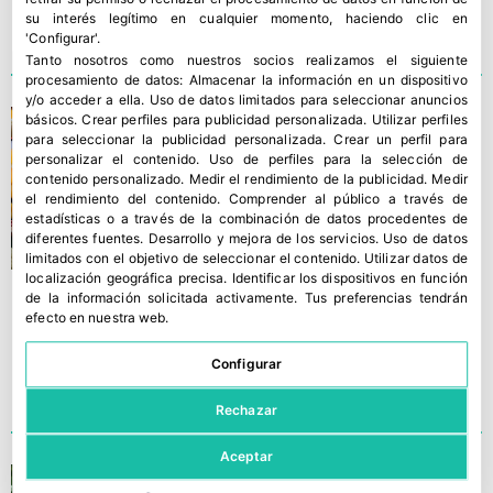
su interés legítimo en cualquier momento, haciendo clic en
'Configurar'.
Tanto nosotros como nuestros socios realizamos el siguiente
procesamiento de datos:
Almacenar la información en un dispositivo
y/o acceder a ella
.
Uso de datos limitados para seleccionar anuncios
La IGP Melocotón de Cieza
básicos
.
Crear perfiles para publicidad personalizada
.
Utilizar perfiles
para seleccionar la publicidad personalizada
.
Crear un perfil para
ya es una realidad
personalizar el contenido
.
Uso de perfiles para la selección de
contenido personalizado
.
Medir el rendimiento de la publicidad
.
Medir
el rendimiento del contenido
.
Comprender al público a través de
estadísticas o a través de la combinación de datos procedentes de
diferentes fuentes
.
Desarrollo y mejora de los servicios
.
Uso de datos
limitados con el objetivo de seleccionar el contenido
.
Utilizar datos de
localización geográfica precisa
.
Identificar los dispositivos en función
de la información solicitada activamente
.
Tus preferencias tendrán
efecto en nuestra web.
Configurar
Rechazar
Aceptar
Aumenta el consumo de