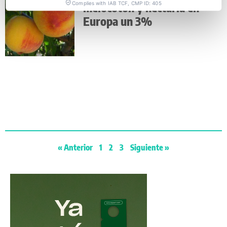
melocotón y nectaria en
Complies with IAB TCF, CMP ID: 405
Europa un 3%
« Anterior
1
2
3
Siguiente »