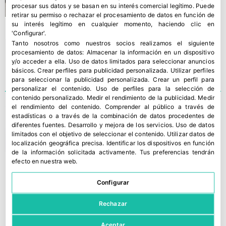
mercados si no llueve
procesar sus datos y se basan en su interés comercial legítimo. Puede
retirar su permiso o rechazar el procesamiento de datos en función de
su interés legítimo en cualquier momento, haciendo clic en
'Configurar'.
Tanto nosotros como nuestros socios realizamos el siguiente
procesamiento de datos:
Almacenar la información en un dispositivo
y/o acceder a ella
.
Uso de datos limitados para seleccionar anuncios
básicos
.
Crear perfiles para publicidad personalizada
.
Utilizar perfiles
para seleccionar la publicidad personalizada
.
Crear un perfil para
personalizar el contenido
.
Uso de perfiles para la selección de
contenido personalizado
.
Medir el rendimiento de la publicidad
.
Medir
el rendimiento del contenido
.
Comprender al público a través de
Los mercados esperan con
estadísticas o a través de la combinación de datos procedentes de
ansia la nueva cosecha de
diferentes fuentes
.
Desarrollo y mejora de los servicios
.
Uso de datos
limitados con el objetivo de seleccionar el contenido
.
Utilizar datos de
ajo ante la situación de
localización geográfica precisa
.
Identificar los dispositivos en función
desabastecimiento actual
de la información solicitada activamente
.
Tus preferencias tendrán
efecto en nuestra web.
Configurar
Rechazar
Aceptar