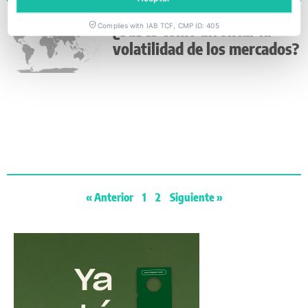
¿Sabes cómo afrontar la
Complies with IAB TCF, CMP ID: 405
volatilidad de los mercados?
« Anterior
1
2
Siguiente »