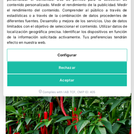
contenido personalizado
.
Medir el rendimiento de la publicidad
.
Medir
el rendimiento del contenido
.
Comprender al público a través de
estadísticas o a través de la combinación de datos procedentes de
diferentes fuentes
.
Desarrollo y mejora de los servicios
.
Uso de datos
limitados con el objetivo de seleccionar el contenido
.
Utilizar datos de
localización geográfica precisa
.
Identificar los dispositivos en función
de la información solicitada activamente
.
Tus preferencias tendrán
efecto en nuestra web.
Configurar
Irritec Iberia presenta soluciones de uniformidad y menor
Rechazar
desperdicio en el riego del tomate
18 junio, 2026
Aceptar
Complies with IAB TCF, CMP ID: 405