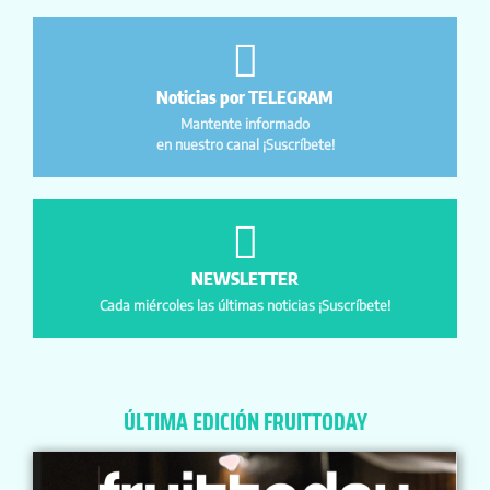
Noticias por TELEGRAM
Mantente informado
en nuestro canal ¡Suscríbete!
NEWSLETTER
Cada miércoles las últimas noticias ¡Suscríbete!
ÚLTIMA EDICIÓN FRUITTODAY