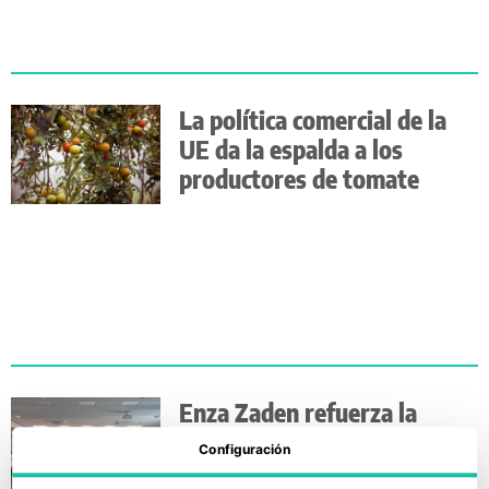
La política comercial de la
UE da la espalda a los
productores de tomate
Enza Zaden refuerza la
resistencia al virus rugoso
Configuración
del tomate desde la raíz en