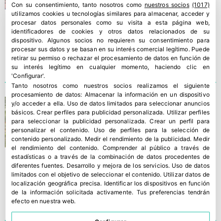
una jornada técnica en el CIT
Con su consentimiento, tanto nosotros como
nuestros socios
(1017)
utilizamos cookies u tecnologías similares para almacenar, acceder y
COEX
procesar datos personales como su visita a esta página web,
identificadores de cookies y otros datos relacionados de su
dispositivo. Algunos socios no requieren su consentimiento para
procesar sus datos y se basan en su interés comercial legítimo. Puede
retirar su permiso o rechazar el procesamiento de datos en función de
su interés legítimo en cualquier momento, haciendo clic en
'Configurar'.
Tanto nosotros como nuestros socios realizamos el siguiente
procesamiento de datos:
Almacenar la información en un dispositivo
Amortoma, el nuevo
y/o acceder a ella
.
Uso de datos limitados para seleccionar anuncios
básicos
.
Crear perfiles para publicidad personalizada
.
Utilizar perfiles
corazón de buey de Yuksel
para seleccionar la publicidad personalizada
.
Crear un perfil para
Seeds
personalizar el contenido
.
Uso de perfiles para la selección de
contenido personalizado
.
Medir el rendimiento de la publicidad
.
Medir
el rendimiento del contenido
.
Comprender al público a través de
estadísticas o a través de la combinación de datos procedentes de
diferentes fuentes
.
Desarrollo y mejora de los servicios
.
Uso de datos
limitados con el objetivo de seleccionar el contenido
.
Utilizar datos de
localización geográfica precisa
.
Identificar los dispositivos en función
de la información solicitada activamente
.
Tus preferencias tendrán
efecto en nuestra web.