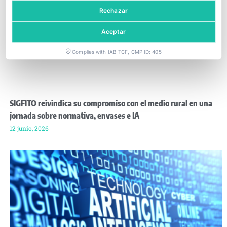
Rechazar
Aceptar
Complies with IAB TCF, CMP ID: 405
SIGFITO reivindica su compromiso con el medio rural en una
jornada sobre normativa, envases e IA
12 junio, 2026