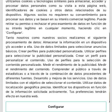
utilizamos cookies u tecnologías similares para almacenar, acceder y
procesar datos personales como su visita a esta página web,
identificadores de cookies y otros datos relacionados de su
Carrefour acelera el uso de IA en sus supermercados
dispositivo. Algunos socios no requieren su consentimiento para
procesar sus datos y se basan en su interés comercial legítimo. Puede
15 junio, 2026
retirar su permiso o rechazar el procesamiento de datos en función de
su interés legítimo en cualquier momento, haciendo clic en
'Configurar'.
Tanto nosotros como nuestros socios realizamos el siguiente
procesamiento de datos:
Almacenar la información en un dispositivo
y/o acceder a ella
.
Uso de datos limitados para seleccionar anuncios
básicos
.
Crear perfiles para publicidad personalizada
.
Utilizar perfiles
para seleccionar la publicidad personalizada
.
Crear un perfil para
personalizar el contenido
.
Uso de perfiles para la selección de
contenido personalizado
.
Medir el rendimiento de la publicidad
.
Medir
el rendimiento del contenido
.
Comprender al público a través de
estadísticas o a través de la combinación de datos procedentes de
diferentes fuentes
.
Desarrollo y mejora de los servicios
.
Uso de datos
limitados con el objetivo de seleccionar el contenido
.
Utilizar datos de
localización geográfica precisa
.
Identificar los dispositivos en función
de la información solicitada activamente
.
Tus preferencias tendrán
efecto en nuestra web.
Configurar